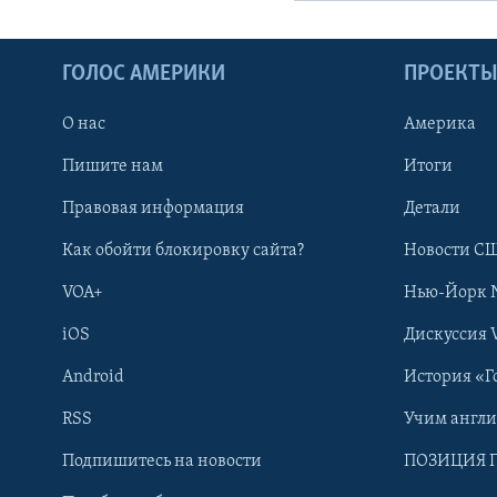
ГОЛОС АМЕРИКИ
ПРОЕКТ
О нас
Америка
Пишите нам
Итоги
Правовая информация
Детали
Как обойти блокировку сайта?
Новости СШ
VOA+
Нью-Йорк 
iOS
Дискуссия 
Android
История «Г
RSS
Учим англ
Learning English
Подпишитесь на новости
ПОЗИЦИЯ 