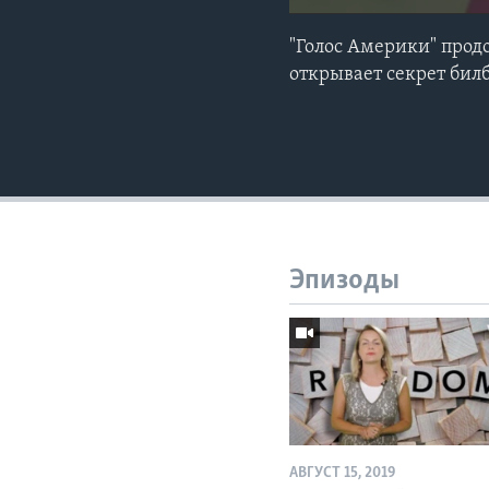
"Голос Америки" прод
открывает секрет бил
Эпизоды
АВГУСТ 15, 2019