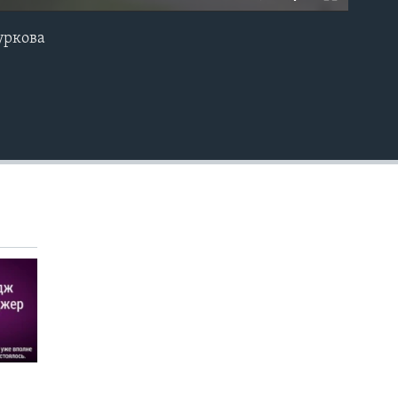
уркова
EMBED