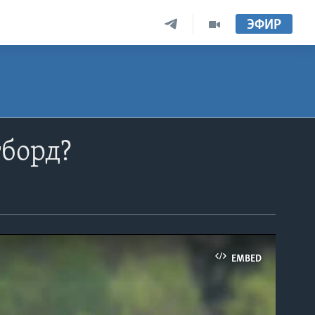
ЭФИР
гборд?
EMBED