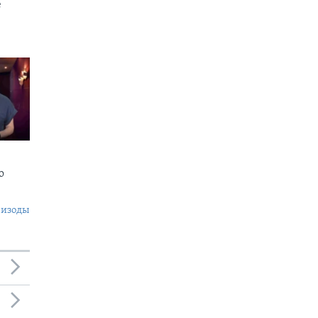
е
о
пизоды