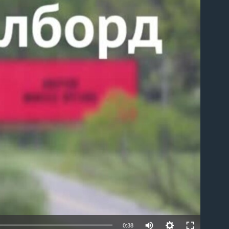
able
0:38