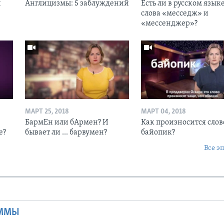
й
Англицизмы: 5 заблуждений
Есть ли в русском язык
слова «месседж» и
«мессенджер»?
МАРТ 25, 2018
МАРТ 04, 2018
БармЕн или бАрмен? И
Как произносится слов
е?
бывает ли ... барвумен?
байопик?
Все э
Ы
АММЫ