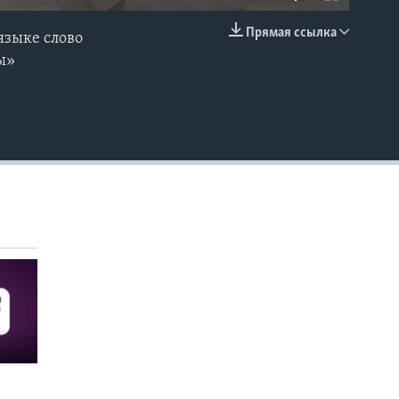
Прямая ссылка
языке слово
EMBED
ы»