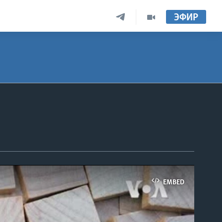
ЭФИР
EMBED