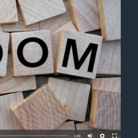
able
1:00