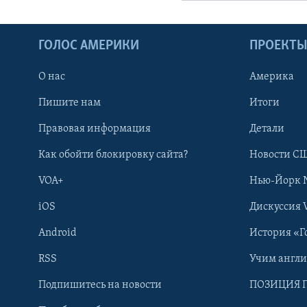
ГОЛОС АМЕРИКИ
ПРОЕКТ
О нас
Америка
Пишите нам
Итоги
Правовая информация
Детали
Как обойти блокировку сайта?
Новости СШ
VOA+
Нью-Йорк 
iOS
Дискуссия 
Android
История «Г
RSS
Учим англ
Learning English
Подпишитесь на новости
ПОЗИЦИЯ 