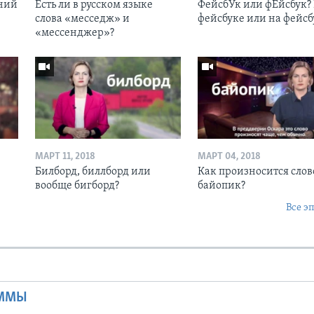
ений
Есть ли в русском языке
ФейсбУк или фЕйсбук? 
слова «месседж» и
фейсбуке или на фейсб
«мессенджер»?
МАРТ 11, 2018
МАРТ 04, 2018
Билборд, биллборд или
Как произносится слов
вообще бигборд?
байопик?
Все э
Ы
АММЫ