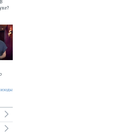
В
уке?
о
пизоды