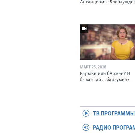
Англицизмы: 5 заблужд
МАРТ 25, 2018
БармЕн или бАрмен? И
бывает ли ... барвумен?
ТВ ПРОГРАММ
РАДИО ПРОГР