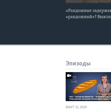
«Рандомные задержани
«рандомный»? Выясняе
Эпизоды
МАРТ 11, 2019