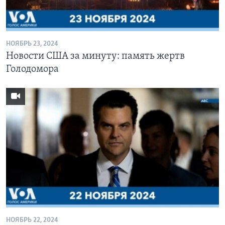
Learning English
НОЯБРЬ 23, 2024
СОЦИАЛЬНЫЕ СЕТИ
Новости США за минуту: память жертв
Голодомора
Языки
НОЯБРЬ 22, 2024