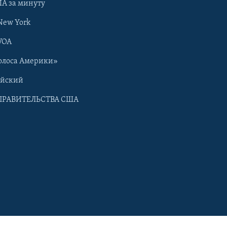
А за минуту
New York
VOA
олоса Америки»
ийский
ПРАВИТЕЛЬСТВА США