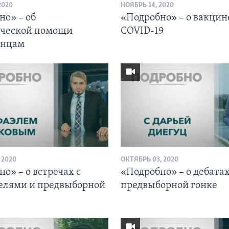
2020
НОЯБРЬ 14, 2020
но» – об
«Подробно» – о вакцин
ческой помощи
COVID-19
анцам
 2020
ОКТЯБРЬ 03, 2020
о» – о встречах с
«Подробно» – о дебатах
елями и предвыборной
предвыборной гонке