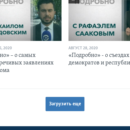
, 2020
АВГУСТ 28, 2020
но» – о самых
«Подробно» - о съездах
речивых заявлениях
демократов и республ
дома
Загрузить еще