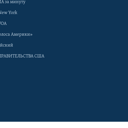
А за минуту
New York
VOA
олоса Америки»
ийский
ПРАВИТЕЛЬСТВА США