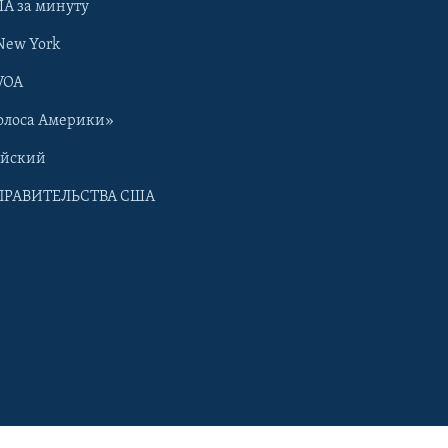
А за минуту
New York
VOA
олоса Америки»
ийский
ПРАВИТЕЛЬСТВА США