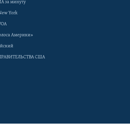
А за минуту
New York
VOA
олоса Америки»
ийский
ПРАВИТЕЛЬСТВА США