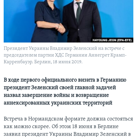
Learning English
СОЦИАЛЬНЫЕ СЕТИ
Президент Украины Владимир Зеленский на встрече с
председателем партии ХДС Германии Аннегрет Крамп-
Языки
Карренбауэр. Берлин, 18 июня 2019.
В ходе первого официального визита в Германию
президент Зеленский своей главной задачей
назвал завершение войны и возвращение
аннексированных украинских территорий
Встреча в Нормандском формате должна состояться
как можно скорее. Об этом 18 июня в Берлине
заявил президент Украины Владимир Зеленский в