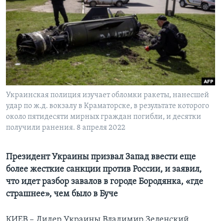
Learning English
СОЦИАЛЬНЫЕ СЕТИ
Языки
Украинская полиция изучает обломки ракеты, нанесшей
удар по ж.д. вокзалу в Краматорске, в результате которого
около пятидесяти мирных граждан погибли, и десятки
получили ранения. 8 апреля 2022
Президент Украины призвал Запад ввести еще
более жесткие санкции против России, и заявил,
что идет разбор завалов в городе Бородянка, «где
страшнее», чем было в Буче
КИЕВ – Лидер Украины Владимир Зеленский