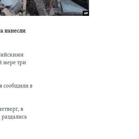
ка нанесли
ссийскими
й мере три
я сообщили в
етверг, в
 раздались