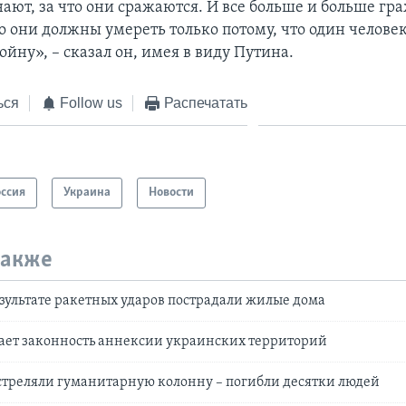
ают, за что они сражаются. И все больше и больше гр
о они должны умереть только потому, что один человек
йну», – сказал он, имея в виду Путина.
ься
Follow us
Распечатать
оссия
Украина
Новости
также
езультате ракетных ударов пострадали жилые дома
ает законность аннексии украинских территорий
стреляли гуманитарную колонну – погибли десятки людей