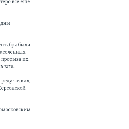
теро все еще
идны
ентября были
населенных
е прорыва их
на юге.
реду заявил,
Херсонской
ромосковским