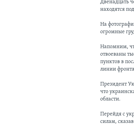
Двенадцать ч
находятся под
На фотографи
огромные гру
Напомним, чт
отвоеваны ты
пунктов в по
линии фронта,
Президент Ук
что украинск
области.
Перейдя с ук
силам, сказав