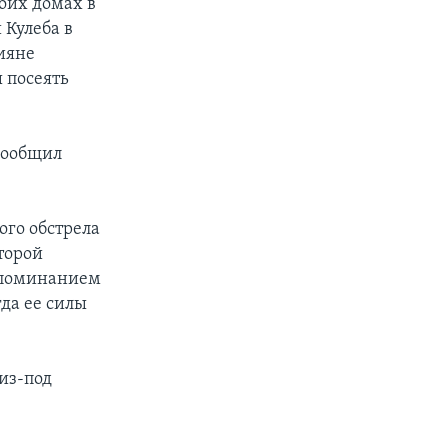
оих домах в
Кулеба в
сияне
 посеять
 сообщил
ого обстрела
торой
напоминанием
гда ее силы
 из-под