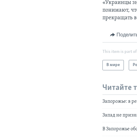
«Украинцы зн
понимают, чт
прекращать во
Поделит
This item is part of
В мире
Р
Читайте 
Запорожье: в р
Запад не призн
В Запорожье об