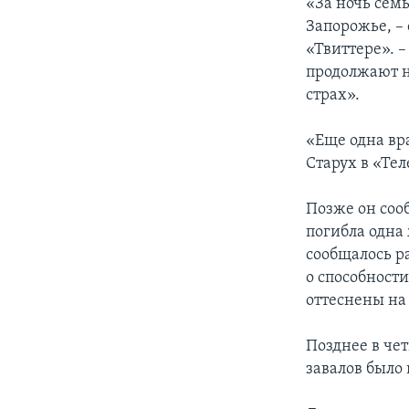
«За ночь сем
Запорожье, –
«Твиттере». –
продолжают н
страх».
«Еще одна вр
Старух в «Тел
Позже он соо
погибла одна
сообщалось р
о способности
оттеснены на 
Позднее в чет
завалов было 