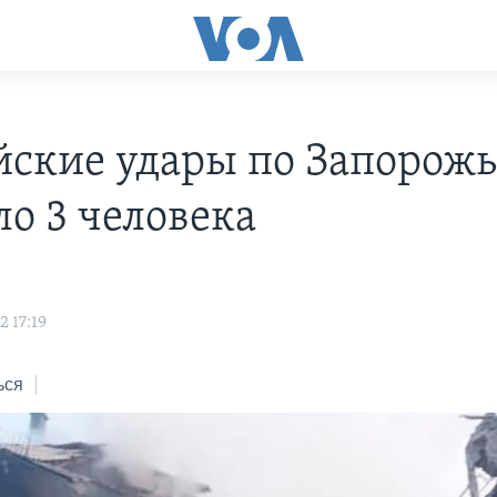
йские удары по Запорож
ло 3 человека
 17:19
ься