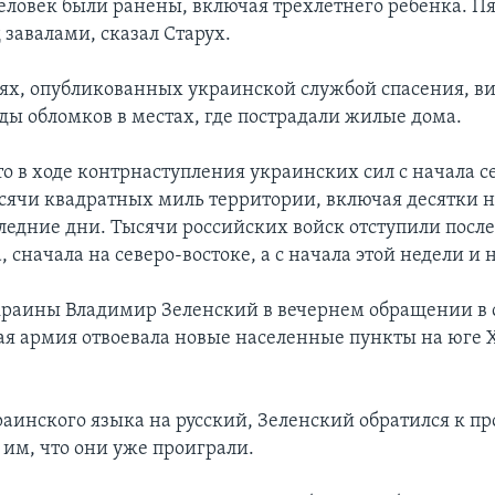
еловек были ранены, включая трехлетнего ребенка. Пя
 завалами, сказал Старух.
ях, опубликованных украинской службой спасения, в
ды обломков в местах, где пострадали жилые дома.
о в ходе контрнаступления украинских сил с начала с
сячи квадратных миль территории, включая десятки 
следние дни. Тысячи российских войск отступили посл
 сначала на северо-востоке, а с начала этой недели и 
раины Владимир Зеленский в вечернем обращении в с
ая армия отвоевала новые населенные пункты на юге 
раинского языка на русский, Зеленский обратился к п
 им, что они уже проиграли.