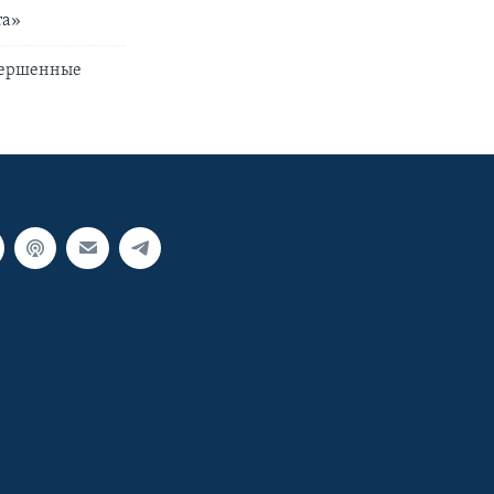
та»
овершенные