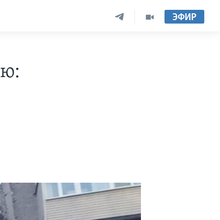
ЭФИР
ью: