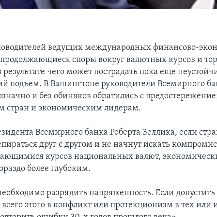
уководителей ведущих международных финансово-эко
продолжающиеся споры вокруг валютных курсов и тор
в результате чего может пострадать пока еще неустой
й подъем. В Вашингтоне руководители Всемирного б
означно и без обиняков обратились с предостережение
м стран и экономическим лидерам.
езидента Всемирного банка Роберта Зеллика, если стр
епираться друг с другом и не начнут искать компромис
сающимися курсов национальных валют, экономическ
ораздо более глубоким.
необходимо разрядить напряженность. Если допустить
 всего этого в конфликт или протекционизм в тех или