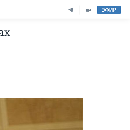
ЭФИР
ах