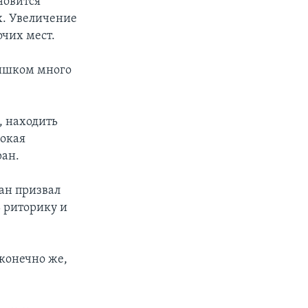
новится
х. Увеличение
чих мест.
лишком много
, находить
сокая
ран.
ан призвал
ь риторику и
 конечно же,