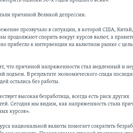
овторить ошибки 30-х годов прошлого века».
тали причиной Великой депрессии.
режение прозвучало в ситуации, в которой США, Китай
аны продолжают спорить вокруг курсов валют, а правит
но прибегло к интервенции на валютном рынке с це
ит, что причиной напряженности стал медленный и 
й подъем. В результате экономического спада последн
ей остались без работы.
ествует высокая безработица, всегда есть риск других
ей. Сегодня мы видим, как напряженность стала при
ных курсов».
рса национальной валюты помогает сократить безраб