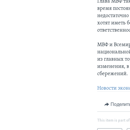
Глава МВФ та
время постоя
недостаточно
хотят иметь 
ответственно
МВФ и Всемир
национальной
из главных т
изменения, в
сбережений.
Новости экон
Поделит
This item is part of