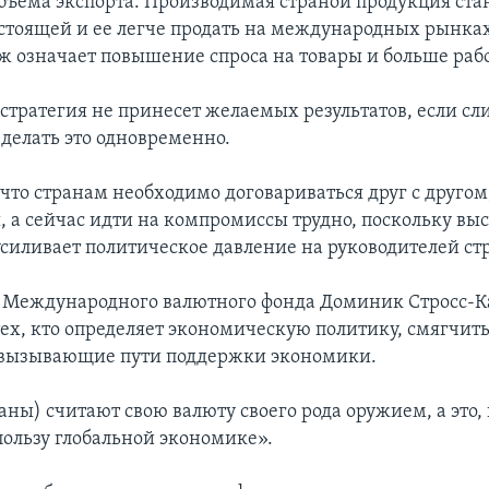
бъема экспорта. Производимая страной продукция ста
стоящей и ее легче продать на международных рынка
ж означает повышение спроса на товары и больше рабо
 стратегия не принесет желаемых результатов, если с
 делать это одновременно.
 что странам необходимо договариваться друг с другом
 а сейчас идти на компромиссы трудно, поскольку вы
усиливает политическое давление на руководителей ст
 Международного валютного фонда Доминик Стросс-К
тех, кто определяет экономическую политику, смягчит
 вызывающие пути поддержки экономики.
ны) считают свою валюту своего рода оружием, а это,
пользу глобальной экономике».