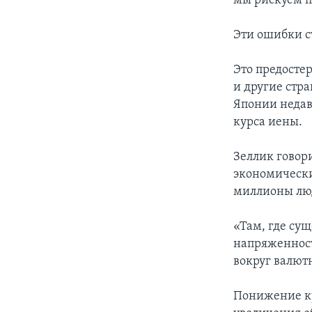
мы рискуем п
Эти ошибки с
Это предосте
и другие стр
Японии недав
курса иены.
Зеллик говор
экономически
миллионы люд
«Там, где сущ
напряженност
вокруг валют
Понижение ку