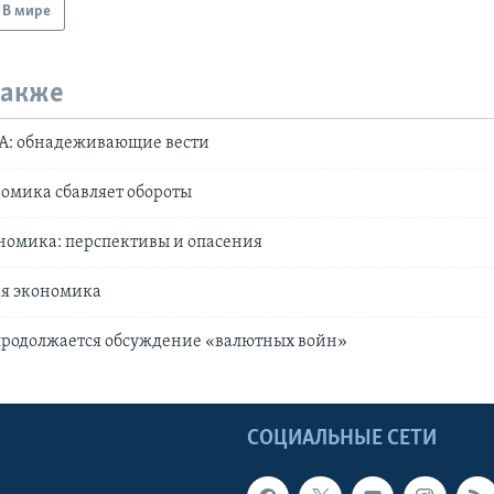
В мире
также
: обнадеживающие вести
омика сбавляет обороты
номика: перспективы и опасения
ая экономика
продолжается обсуждение «валютных войн»
Ы
СОЦИАЛЬНЫЕ СЕТИ