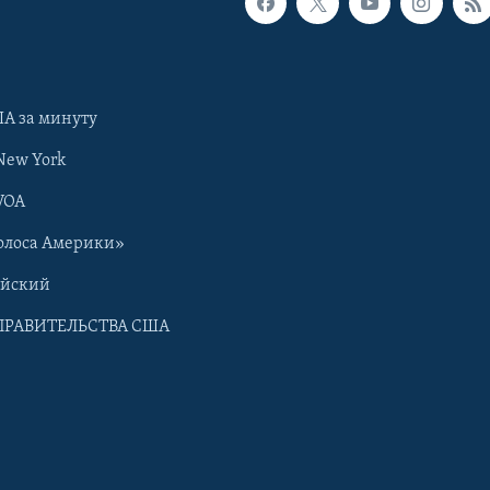
А за минуту
New York
VOA
олоса Америки»
ийский
ПРАВИТЕЛЬСТВА США