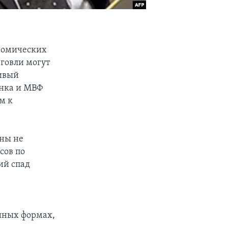
номических
говли могут
чивый
анка и МВФ
м к
аны не
сов по
ий спад
 иных формах,