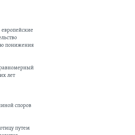
, европейские
ельство
лью понижения
неравномерный
их лет
чиной споров
отицу путем