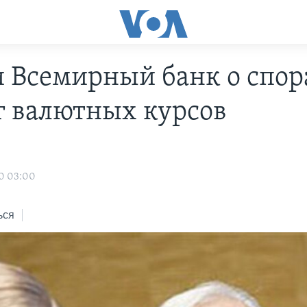
 Всемирный банк о спор
г валютных курсов
0 03:00
ься