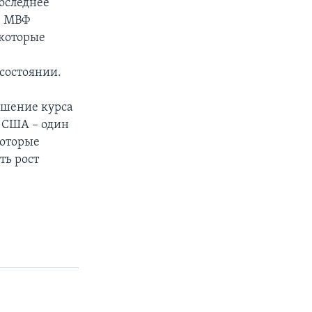
оследнее
, МВФ
 которые
состоянии.
ышение курса
 США – один
которые
ть рост