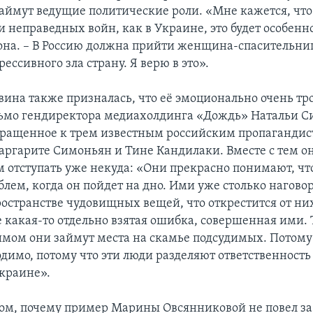
 займут ведущие политические роли. «Мне кажется, что
 неправедных войн, как в Украине, это будет особенно
она. – В Россию должна прийти женщина-спасительниц
рессивного зла страну. Я верю в это».
вина также призналась, что её эмоционально очень тр
ьмо гендиректора медиахолдинга «Дождь» Натальи С
ращенное к трем известным российским пропагандис
аргарите Симоньян и Тине Кандилаки. Вместе с тем он
м отступать уже некуда: «Они прекрасно понимают, чт
блем, когда он пойдет на дно. Ими уже столько нагово
остранстве чудовищных вещей, что открестится от них
е какая-то отдельно взятая ошибка, совершенная ими. 
имом они займут места на скамье подсудимых. Потому 
димо, потому что эти люди разделяют ответственность
Украине».
том, почему пример Марины Овсянниковой не повел за