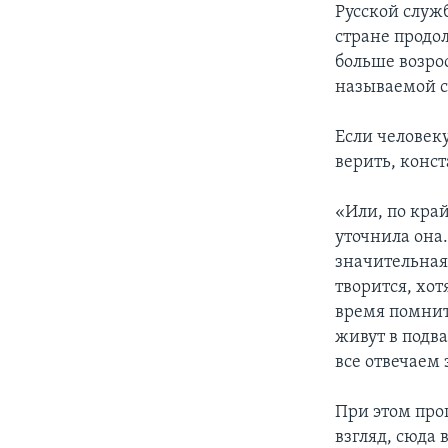
Русской служб
стране продо
больше возрос
называемой с
Если человеку
верить, конс
«Или, по кра
уточнила она
значительная 
творится, хот
время помнит
живут в подв
все отвечаем з
При этом про
взгляд, сюда 