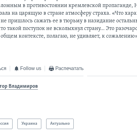
реломным в противостоянии кремлевской пропаганде, 
зала на царящую в стране атмосферу страха. «Что хара
 не пришлось сажать ее в тюрьму в назидание остальн
то такой поступок не всколыхнул страну… Это разочаро
общем контексте, полагаю, не удивляет, к сожалению»
ься
Follow us
Распечатать
тор Владимиров
оссия
Украина
Актуально