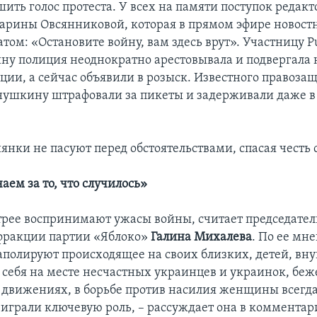
шить голос протеста. У всех на памяти поступок редак
арины Овсянниковой, которая в прямом эфире новост
том: «Остановите войну, вам здесь врут». Участницу Pu
у полиция неоднократно арестовывала и подвергала 
ции, а сейчас объявили в розыск. Известного правоза
нушкину штрафовали за пикеты и задерживали даже в 
янки не пасуют перед обстоятельствами, спасая честь 
аем за то, что случилось»
ее воспринимают ужасы войны, считает председате
фракции партии «Яблоко»
Галина Михалева
. По ее мн
аполируют происходящее на своих близких, детей, вну
 себя на месте несчастных украинцев и украинок, беж
движениях, в борьбе против насилия женщины всегд
 играли ключевую роль, – рассуждает она в комментар