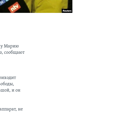
тку Марию
ю, сообщают
приходит
вободы,
шой, и он
аппарат, не