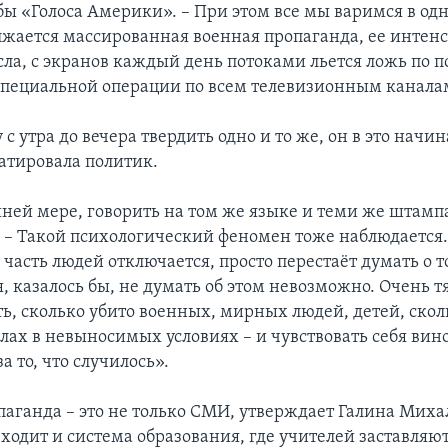
ы «Голоса Америки». – При этом все мы варимся в одн
лжается массированная военная пропаганда, ее интен
ла, с экранов каждый день потоками льется ложь по п
пециальной операции по всем телевизионным канала
 с утра до вечера твердить одно и то же, он в это начи
татировала политик.
йней мере, говорить на том же языке и теми же штамп
. – Такой психологический феномен тоже наблюдается.
часть людей отключается, просто перестаёт думать о т
я, казалось бы, не думать об этом невозможно. Очень т
ь, сколько убито военных, мирных людей, детей, ско
алах в невыносимых условиях – и чувствовать себя ви
а то, что случилось».
паганда – это не только СМИ, утверждает Галина Михал
входит и система образования, где учителей заставляю