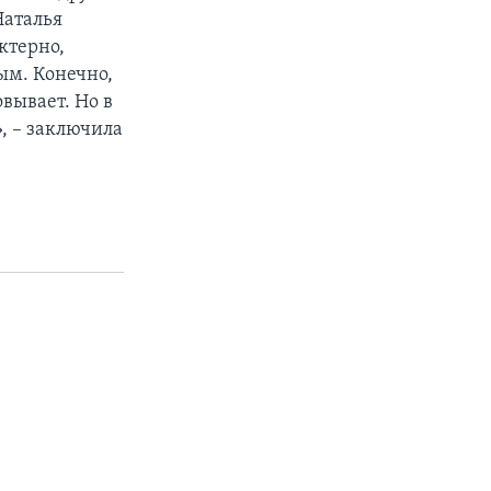
Наталья
ктерно,
ым. Конечно,
вывает. Но в
, – заключила