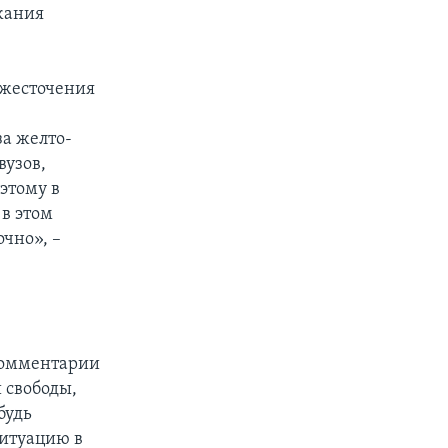
жания
 ужесточения
за желто-
вузов,
этому в
 в этом
очно», –
 комментарии
 свободы,
будь
ситуацию в