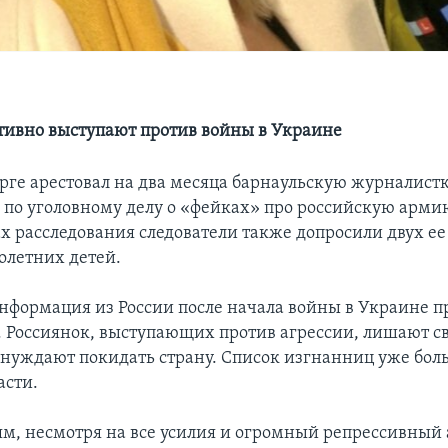
тивно выступают против войны в Украине
урге арестовал на два месяца барнаульскую журналис
по уголовному делу о «фейках» про российскую арми
х расследования следователи также допросили двух ее
летних детей.
информация из России после начала войны в Украине 
 Россиянок, выступающих против агрессии, лишают с
нуждают покидать страну. Список изгнанниц уже боль
асти.
ям, несмотря на все усилия и огромный репрессивный 