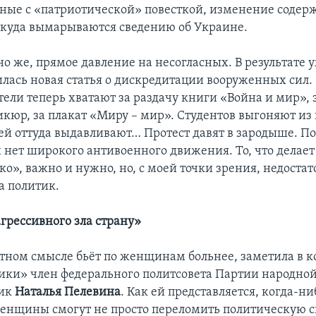
нные с «патриотической» повесткой, изменение содер
ткуда вымарываются сведению об Украине.
но же, прямое давление на несогласных. В результате
илась новая статья о дискредитации вооруженных сил.
ели теперь хватают за раздачу книги «Война и мир», 
кюр, за плакат «Миру – мир». Студентов выгоняют из 
ей оттуда выдавливают… Протест давят в зародыше. По
и нет широкого антивоенного движения. То, что делает
о», важно и нужно, но, с моей точки зрения, недостат
 политик.
агрессивного зла страну»
стном смысле бьёт по женщинам больнее, заметила в
ики» член федерального политсовета Партии народной
ник
Наталья Пелевина
. Как ей представляется, когда-ни
енщины смогут не просто переломить политическую 