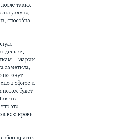
 после таких
 актуально, –
а, способна
онуло
индеевой,
ткам – Марии
а заметила,
о потонут
рено в эфире и
 потом будет
Так что
что это
 за всю кровь
 собой других