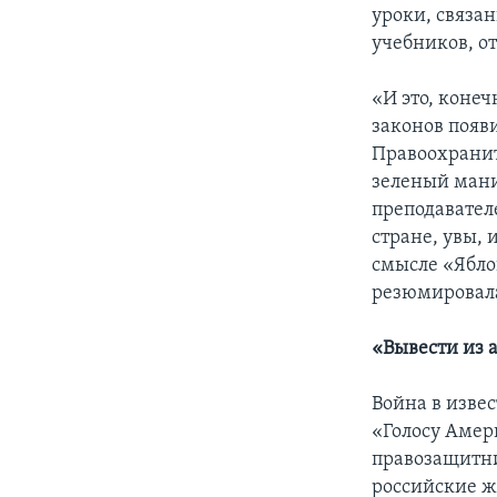
уроки, связа
учебников, о
«И это, конеч
законов появ
Правоохранит
зеленый мани
преподавател
стране, увы, 
смысле «Яблок
резюмировала
«Вывести из 
Война в изве
«Голосу Амер
правозащит
российские ж