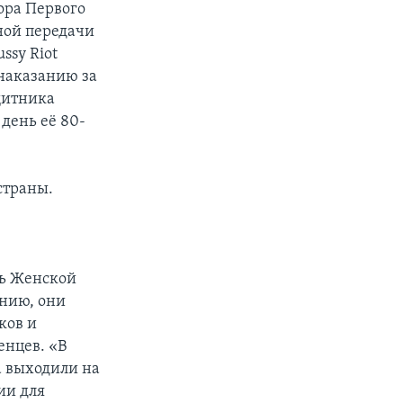
тора Первого
ной передачи
ssy Riot
наказанию за
щитника
день её 80-
страны.
ль Женской
ению, они
ков и
енцев. «В
а выходили на
ии для