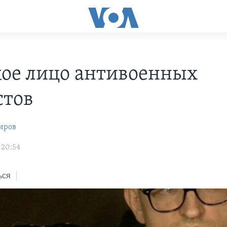
ое лицо антивоенных
стов
иров
 20:54
ься