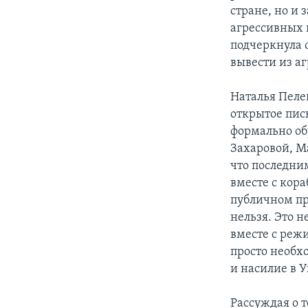
стране, но и
агрессивных и
подчеркнула 
вывести из аг
Наталья Пеле
открытое пис
формально об
Захаровой, М
что последни
вместе с кора
публичном пр
нельзя. Это н
вместе с реж
просто необхо
и насилие в 
Рассуждая о 