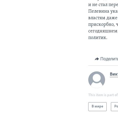
и не стал пе
Пелевина ука
властям даже
прискорбно, ч
сегодняшнем 
политик.
Поделит
Вик
This item is part of
В мире
Р