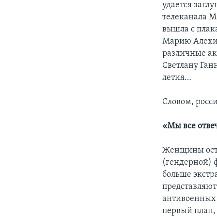
удается заглу
телеканала М
вышла с плака
Марию Алехин
различные ак
Светлану Ган
летия…
Словом, росси
«Мы все отвеч
Женщины остр
(гендерной) 
больше экстр
представляют
антивоенных 
первый план,