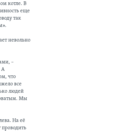
ом котле. В
сивность еще
оводу так
м».
нает невольно
ами, –
 А
ом, что
яжело все
лько людей
новатым. Мы
ева. На её
т проводить