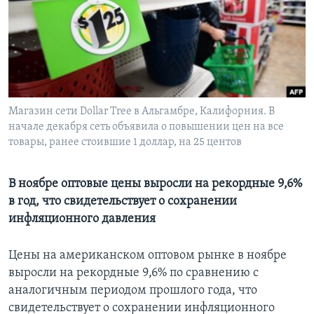
Learning English
СОЦИАЛЬНЫЕ СЕТИ
Магазин сети Dollar Tree в Альгамбре, Калифорния. В
начале декабря сеть объявила о повышении цен на все
Языки
товары, ранее стоившие 1 доллар, на 25 центов
В ноябре оптовые цены выросли на рекордные 9,6%
в год, что свидетельствует о сохранении
инфляционного давления
Цены на американском оптовом рынке в ноябре
выросли на рекордные 9,6% по сравнению с
аналогичным периодом прошлого года, что
свидетельствует о сохранении инфляционного