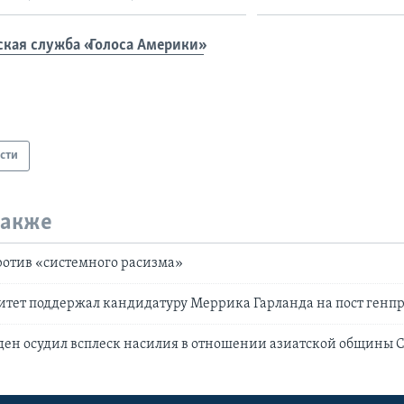
ская служба «Голоса Америки»
сти
также
отив «системного расизма»
итет поддержал кандидатуру Меррика Гарланда на пост генп
ден осудил всплеск насилия в отношении азиатской общины