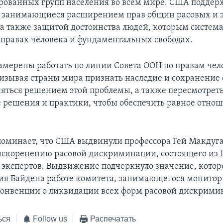
ованных групп населения во всем мире. США подде
, занимающиеся расширением прав общин расовых и 
а также защитой достоинства людей, которым систем
 правах человека и фундаментальных свободах.
мерены работать по линии Совета ООН по правам чело
ризывая страны мира признать наследие и сохранение
няться решением этой проблемы, а также пересмотрет
 решения и практики, чтобы обеспечить равное отнош
оминает, что США выдвинули профессора Гей Макдуга
искоренению расовой дискриминации, состоящего из 
экспертов. Выдвижение подчеркнуло значение, которо
я Байдена работе комитета, занимающегося монито
онвенции о ликвидации всех форм расовой дискрими
ься
Follow us
Распечатать