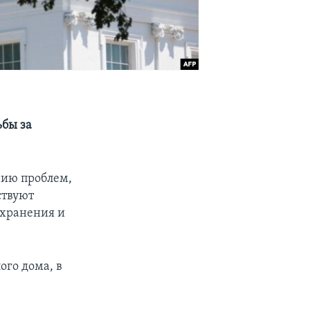
бы за
нию проблем,
ствуют
охранения и
ого дома, в