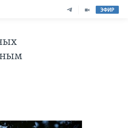
ЭФИР
ных
мным