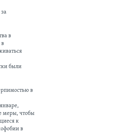
 за
тва в
 в
живаться
я
ски были
терпимостью в
январе,
е меры, чтобы
щиеся к
нофобии в