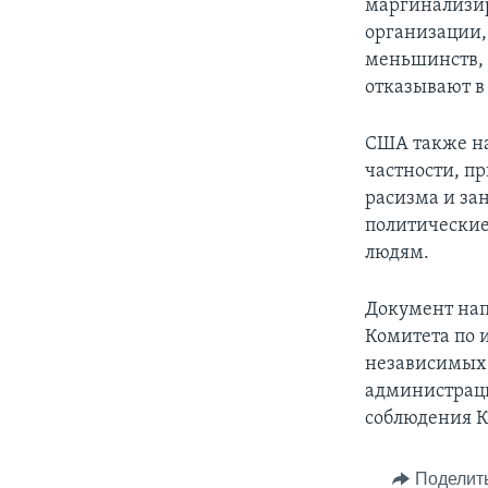
маргинализир
организации
меньшинств, 
отказывают в
США также на
частности, п
расизма и за
политические
людям.
Документ нап
Комитета по 
независимых 
администраци
соблюдения К
Поделит