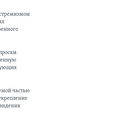
кстремизмом
ил
венного
опросам
венную
твующих
лемой частью
укрепление
 видения