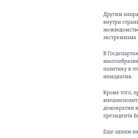
Другим напра
внутри стран
межведомстве
экстремизма 
В Госдепарта
многообразия
политику в э
инициатив.
Кроме того, 
внешнеполити
демократии в
президента Б
Еще одним на