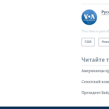
Рус
This item is part of
США
Ново
Читайте 
Американцы пр
Сенатский ком
Президент Бай