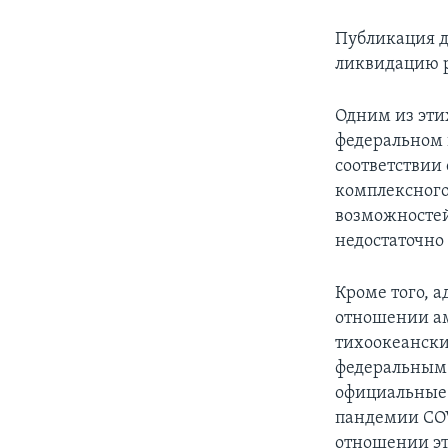
Публикация д
ликвидацию 
Одним из эти
федеральном 
соответствии
комплексного
возможностей
недостаточно
Кроме того, 
отношении ам
тихоокеански
федеральным 
официальные 
пандемии COV
отношении эт