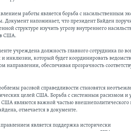
влением работы является борьба с насильственным э
ы. Документ напоминает, что президент Байден поруч
нной структуре изучить угрозу внутреннего насильст
в США.
менте учреждена должность главного сотрудника по в
 и инклюзии, который будет координировать ведомст
том направлении, обеспечивая прозрачность соответс
проблемы расовой справедливости становятся неотъем
ческих целей США. Борьба с системным расизмом и 
 США являются важной частью внешнеполитического
айдена, отмечается в документе.
правлением является поддержка исторически