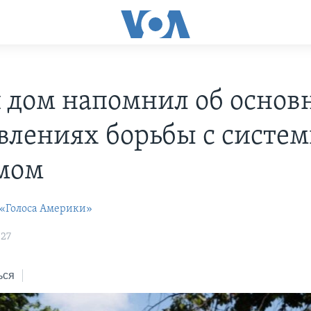
 дом напомнил об основ
влениях борьбы с систе
мом
 «Голоса Америки»
:27
ься