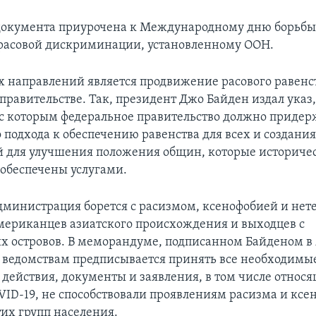
окумента приурочена к Международному дню борьбы
расовой дискриминации, установленному ООН.
х направлений является продвижение расового равенс
правительстве. Так, президент Джо Байден издал указ,
 с которым федеральное правительство должно придер
 подхода к обеспечению равенства для всех и создани
 для улучшения положения общин, которые историче
 обеспечены услугами.
администрация борется с расизмом, ксенофобией и не
ериканцев азиатского происхождения и выходцев с
х островов. В меморандуме, подписанном Байденом в 
ведомствам предписывается принять все необходимы
действия, документы и заявления, в том числе относя
ID-19, не способствовали проявлениям расизма и ксе
их групп населения.