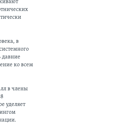
рживают
этнических
атически
века, в
 системного
ь давние
ение ко всем
лл в члены
18
е уделяет
рингом
нации.