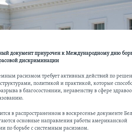
ный документ приурочен к Международному дню борь
расовой дискриминации
темным расизмом требует активных действий по реше
 структурами, политикой и практикой, которые способ
азрыва в благосостоянии, неравенству в сфере здраво
разованию.
ится в распространенном в воскресенье документе Бел
гаются основные направления работы американской
и по борьбе с системным расизмом.