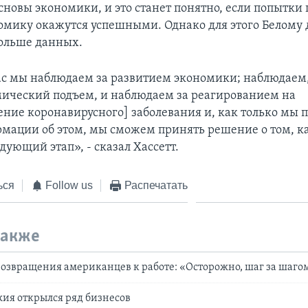
сновы экономики, и это станет понятно, если попытки
омику окажутся успешными. Однако для этого Белому
больше данных.
с мы наблюдаем за развитием экономики; наблюдаем,
мический подъем, и наблюдаем за реагированием на
ение коронавирусного] заболевания и, как только мы 
мации об этом, мы сможем принять решение о том, ка
дующий этап», - сказал Хассетт.
ься
Follow us
Распечатать
также
возвращения американцев к работе: «Осторожно, шаг за шаго
ия открылся ряд бизнесов