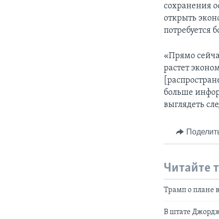
сохранения о
открыть экон
потребуется 
«Прямо сейча
растет эконо
[распростран
больше инфор
выглядеть сле
Поделит
Читайте 
Трамп о плане 
В штате Джордж