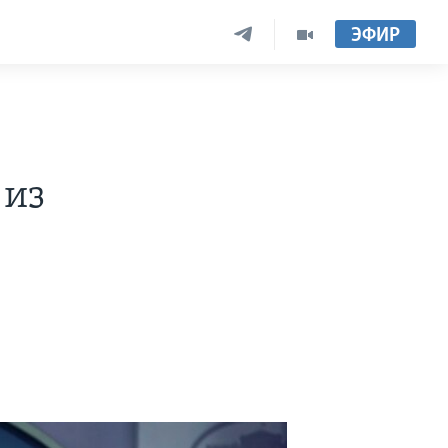
ЭФИР
 из