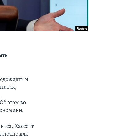
ыть
подождать и
штатах,
я
Об этом во
кономики.
нгса, Хассетт
таточно для