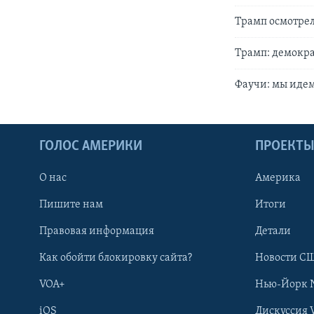
Трамп осмотрел
Трамп: демокр
Фаучи: мы идем
ГОЛОС АМЕРИКИ
ПРОЕКТ
О нас
Америка
Пишите нам
Итоги
Правовая информация
Детали
Как обойти блокировку сайта?
Новости СШ
VOA+
Нью-Йорк 
iOS
Дискуссия 