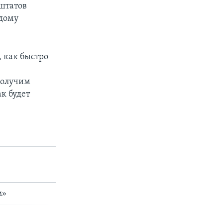
 штатов
 дому
 как быстро
получим
к будет
м»