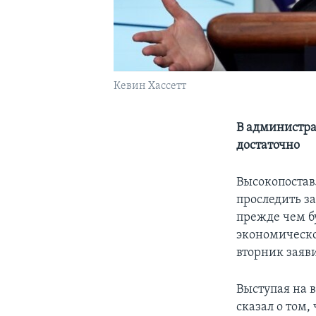
Кевин Хассетт
В администра
достаточно
Высокопостав
проследить з
прежде чем б
экономическо
вторник заяв
Выступая на 
сказал о том