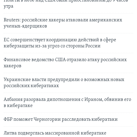
Полеты в небе над США были приостановлены до 9 часов
утра
Reuters: российские хакеры атаковали американских
ученых-ядерщиков
ЕС совершенствует координацию действий в сфере
киберзащиты из-за угроз со стороны России
Финансовое ведомство США отразило атаку российских
хакеров
Украинские власти предупредили о возможных новых
российских кибератаках
Албания разорвала дипотношения с Ираном, обвинив его
в кибератаке
ФБР поможет Черногории расследовать кибератаки
Литва подверглась массированной кибератаке