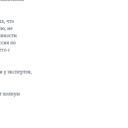
л, что
ию, не
ивности
ссия по
его с
 у экспертов,
ют полную