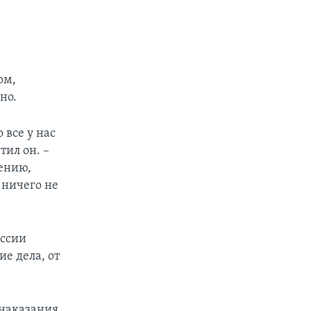
ом,
но.
 все у нас
тил он. –
лению,
 ничего не
оссии
е дела, от
наказания