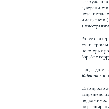
госслужащих,
суверенитета
пояснительно
иметь счета 
в иностранны
Ранее спикер
«универсальн
некоторых ро
борьбе с кор
Председатель
Кабанов
так н
«Это просто 
запрещено им
недвижимости
по расширени