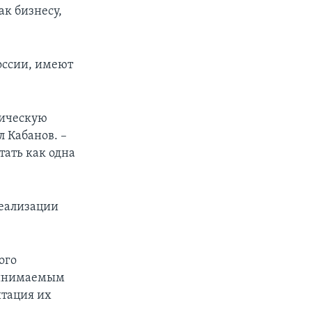
ак бизнесу,
оссии, имеют
мическую
 Кабанов. –
тать как одна
реализации
ого
принимаемым
итация их