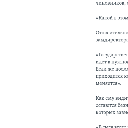
чиновников, 
«Какой в этом
Относительно
замдиректора 
«Государствен
идет в нужно
Если же посм
приходится к
меняется».
Как ему видит
остаются без
которых зави
«В силу этог