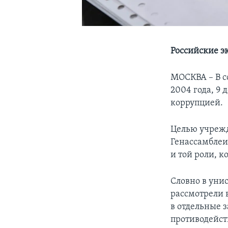
Российские э
МОСКВА – В с
2004 года, 9
коррупцией.
Целью учрежд
Генассамблеи
и той роли, к
Словно в унис
рассмотрели 
в отдельные 
противодейст