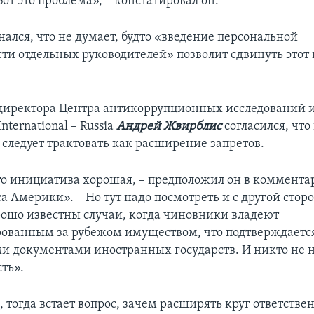
от это проблема», – констатировал он.
ался, что не думает, будто «введение персональной
сти отдельных руководителей» позволит сдвинуть этот 
директора Центра антикоррупционных исследований 
nternational – Russia
Андрей Жвирблис
согласился, что
 следует трактовать как расширение запретов.
то инициатива хорошая, – предположил он в коммента
а Америки». – Но тут надо посмотреть и с другой стор
ошо известны случаи, когда чиновники владеют
ованным за рубежом имуществом, что подтверждаетс
 документами иностранных государств. И никто не не
ть».
, тогда встает вопрос, зачем расширять круг ответств