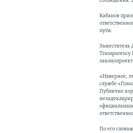
соблюдения. В
Кабанов призн
ответственно
пути.
Заместитель 
Transparency I
законопроект
«Наверное, э
службе «Голос
Публично хор
незадекларир
официальными
ответственнос
По его словам