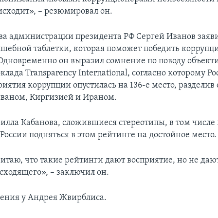
исходит», – резюмировал он.
ва администрации президента РФ Сергей Иванов заяви
лшебной таблетки, которая поможет победить коррупц
 Одновременно он выразил сомнение по поводу объект
клада Transparency International, согласно которому Ро
иятия коррупции опустилась на 136-е место, разделив 
ваном, Киргизией и Ираном.
илла Кабанова, сложившиеся стереотипы, в том числе и
России подняться в этом рейтинге на достойное место.
читаю, что такие рейтинги дают восприятие, но не да
сходящего», – заключил он.
рения у Андрея Жвирблиса.