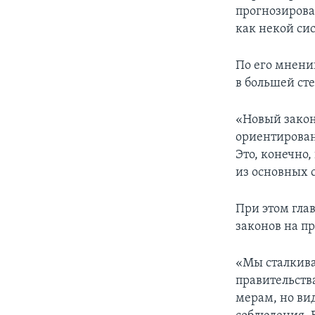
прогнозирова
как некой си
По его мнени
в большей ст
«Новый закон
ориентирован
Это, конечно,
из основных 
При этом гла
законов на п
«Мы сталкива
правительств
мерам, но ви