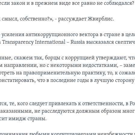
если закон и в прежнем виде все равно не соблюдался?
 смысл, собственно?», - рассуждает Жвирблис.
 усиления антикоррупционного вектора в стране в цел
Transparency International – Russia высказался скептич
ные, скажем так, борцы с коррупцией утверждают, что
м направлении, но с некоторыми недостатками, – заме
отреть на правоприменительную практику, то, к сожа
онстатировать, что в последние годы в лучшую сторону
ся, те, кого следует привлекать к ответственности, в Р
наказанными, не расследуются должным образом многи
сит имидж страны.
о понимания любыми коррупционерами неизбежности 