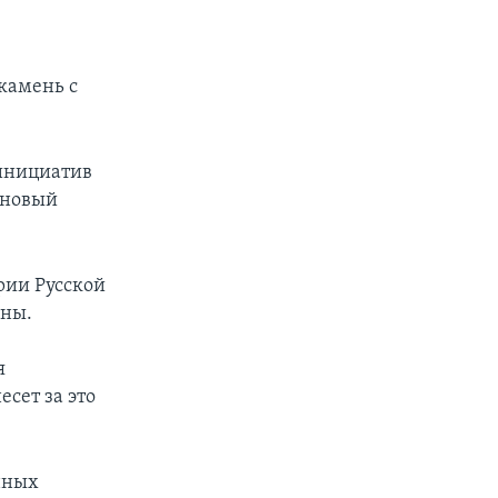
камень с
инициатив
 новый
рии Русской
оны.
я
сет за это
енных