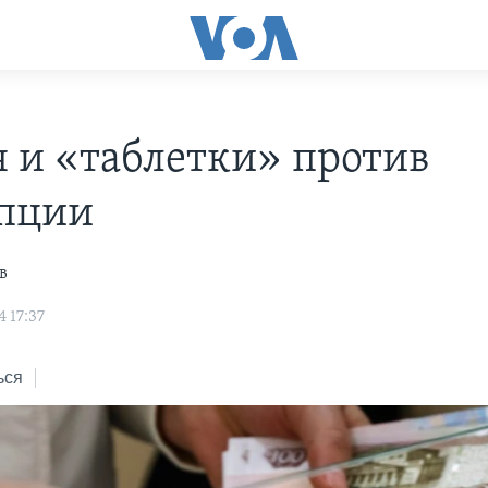
я и «таблетки» против
пции
в
 17:37
ься