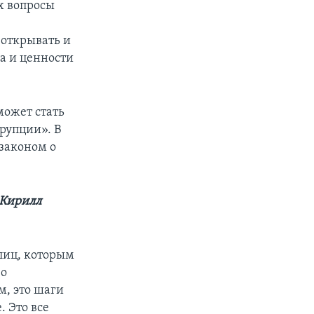
х вопросы
 открывать и
а и ценности
может стать
рупции». В
законом о
Кирилл
лиц, которым
 о
м, это шаги
 Это все