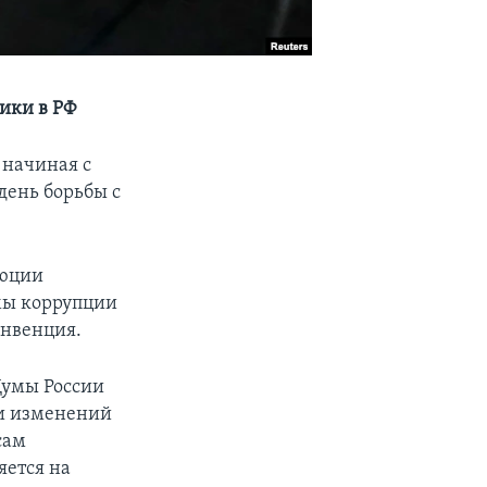
ики в РФ
 начиная с
день борьбы с
люции
мы коррупции
онвенция.
 Думы России
ии изменений
сам
яется на