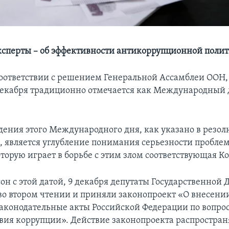
ксперты – об эффективности антикоррупционной полит
оответствии с решением Генеральной Ассамблеи ООН,
 декабря традиционно отмечается как Международный 
ения этого Международного дня, как указано в резо
, является углубление понимания серьезности пробле
оторую играет в борьбе с этим злом соответствующая К
он с этой датой, 9 декабря депутаты Государственной
во втором чтении и приняли законопроект «О внесен
законодательные акты Российской Федерации по вопро
вия коррупции». Действие законопроекта распростран