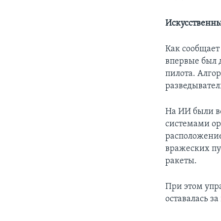
Искусственны
Как сообщает
впервые был 
пилота. Алго
разведывател
На ИИ были в
системами ор
расположение
вражеских пу
ракеты.
При этом упр
оставалась з