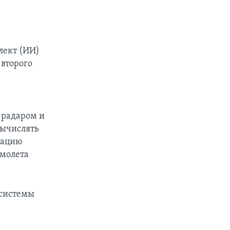
лект (ИИ)
второго
 радаром и
вычислять
кацию
амолета
 системы