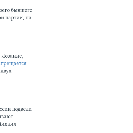
воего бывшего
й партии, на
 Лозанне,
апрещается
 двух
оссии подвели
зывают
 Михаил