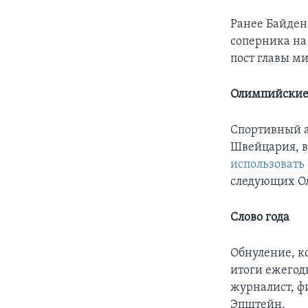
Ранее Байде
соперника на
пост главы м
Олимпийские
Спортивный а
Швейцария, в
использовать
следующих Ол
Слово года
Обнуление, к
итоги ежегод
журналист, ф
Эпштейн.