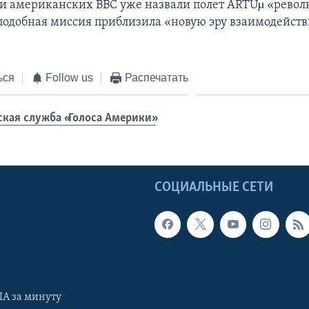
и американских ВВС уже назвали полет ARTUµ «рево
 подобная миссия приблизила «новую эру взаимодейств
ься
Follow us
Распечатать
ская служба «Голоса Америки»
Ы
СОЦИАЛЬНЫЕ СЕТИ
А за минуту