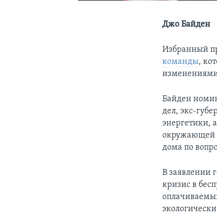
Джо Байден
Избранный п
команды
, ко
изменениями
Байден номин
дел, экс-губ
энергетики, 
окружающей с
дома по вопр
В заявлении 
кризис в бес
оплачиваемых
экологически 