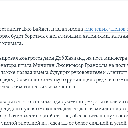
резидент Джо Байден назвал имена
ключевых членов 
торая будет бороться с негативными явлениями, вызв
 климата.
ировал конгрессвумен Деб Хааланд на пост министра
ернатора штата Мичиган Дженнифер Гранхолм на пост
а также назвал имена будущих руководителей Агентств
реды, Совета по качеству окружающей среды и советн
осам климатических изменений.
говорится, что эта команда сумеет «превратить клима
прецедентную возможность для создания миллионов х
 рабочих мест по всей стране; обеспечить нашу экон
чистой энергией и... сделать ее более сильной и устой