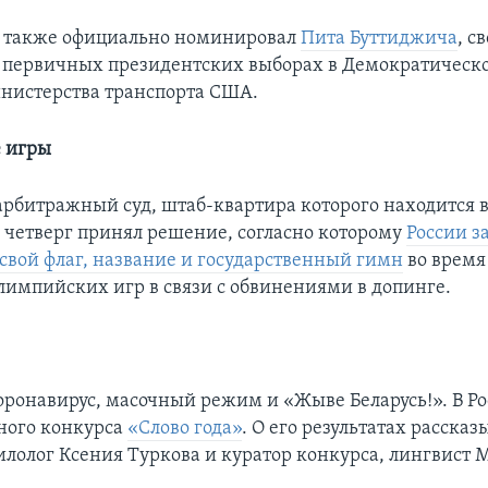
н также официально номинировал
Пита Буттиджича
, с
 первичных президентских выборах в Демократическо
инистерства транспорта США.
 игры
рбитражный суд, штаб-квартира которого находится в
 четверг принял решение, согласно которому
России з
 свой флаг, название и государственный гимн
во время
импийских игр в связи с обвинениями в допинге.
оронавирус, масочный режим и «Жыве Беларусь!». В Р
ного конкурса
«Слово года»
. О его результатах расска
илолог Ксения Туркова и куратор конкурса, лингвист