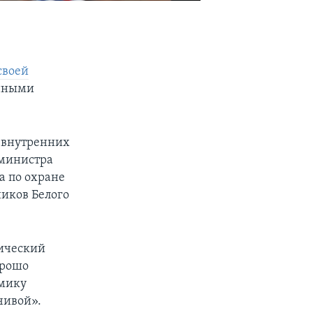
своей
анными
 внутренних
 министра
а по охране
иков Белого
тический
орошо
омику
чивой».