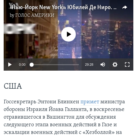
«Нью-Йорк New York». Юбилей Де Ниро. Гитара Леннона. Один день с нью-йоркским флористом. Коты в лавке. 23 июня 2024
by
ГОЛОС АМЕРИКИ
No media source currently available
0:00
29:28
США
Госсекретарь Энтони Блинкен
примет
министра
обороны Израиля Йоава Галланта, в воскресенье
отравившегося в Вашингтон для обсуждения
следующего этапа военных действий в Газе и
эскалации военных действий с «Хезболлой» на