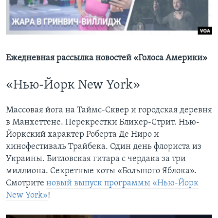
Learning English
СОЦИАЛЬНЫЕ СЕТИ
Ежедневная рассылка новостей «Голоса Америки»
«Нью-Йорк New York»
Языки
Массовая йога на Таймс-Сквер и городская деревня
в Манхеттене. Перекрестки Бликер-Стрит. Нью-
Йоркский характер Роберта Де Ниро и
кинофестиваль Трайбека. Один день флориста из
Украины. Битловская гитара с чердака за три
миллиона. Секретные коты «Большого Яблока».
Смотрите
новый выпуск программы «Нью-Йорк
New York»
!