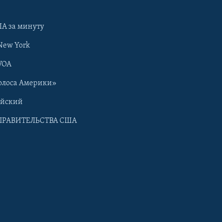
А за минуту
New York
VOA
олоса Америки»
ийский
ПРАВИТЕЛЬСТВА США