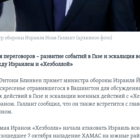
р обороны Израиля Иоав Галлант (архивное фото)
я переговоров – развитие событий в Газе и эскалация 
ду Израилем и «Хезболлой»
 Энтони Блинкен примет министра обороны Израиля Й
воскресенье отравившегося в Вашингтон для обсужден
х действий в Газе и эскалации военных действий с «Х
аном. Галлант сообщил, что он также встретится с гла
ином.
ая Ираном «Хезболла» начала атаковать Израиль вск
оизошедшее 7 октября нападение ХАМАС на южные ра