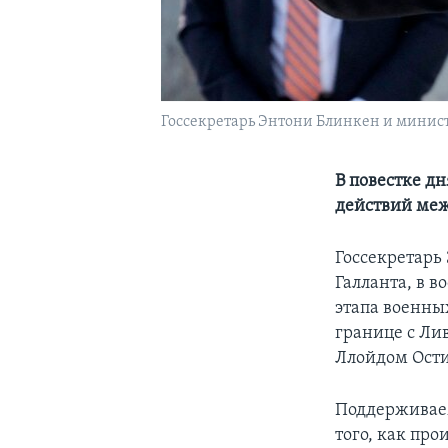
Госсекретарь Энтони Блинкен и минист
В повестке дн
действий меж
Госсекретарь
Галланта, в 
этапа военны
границе с Лив
Ллойдом Ост
Поддерживаем
того, как пр