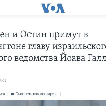
ен и Остин примут в
гтоне главу израильског
ого ведомства Йоава Гал
9:02
ься
Смотреть комментарии