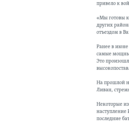
привело к вой
«Мы готовы к
других район
отъездом в В
Ранее в июне
самые мощные
Это произошло
высокопостав
На прошлой н
Ливан, стрем
Некоторые и
наступление 
последние ба