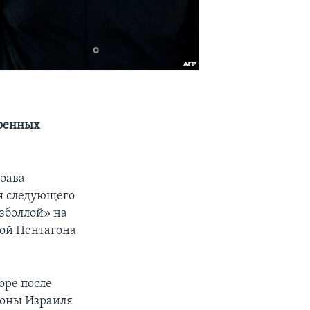
военных
оава
ия следующего
езболлой» на
вой Пентагона
оре после
йоны Израиля