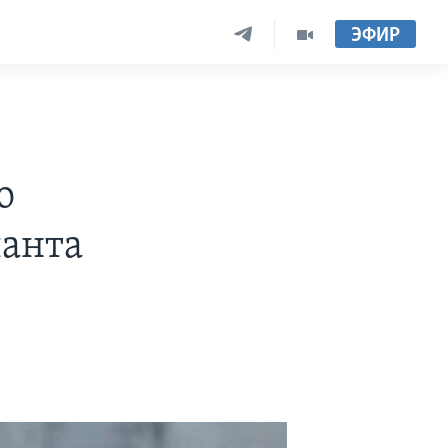
ЭФИР
о
ланта