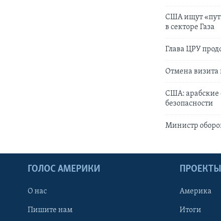
США ищут «пут
в секторе Газа
Глава ЦРУ про
Отмена визита 
США: арабские 
безопасности
Министр оборон
ГОЛОС АМЕРИКИ
ПРОЕКТ
О нас
Америка
Пишите нам
Итоги