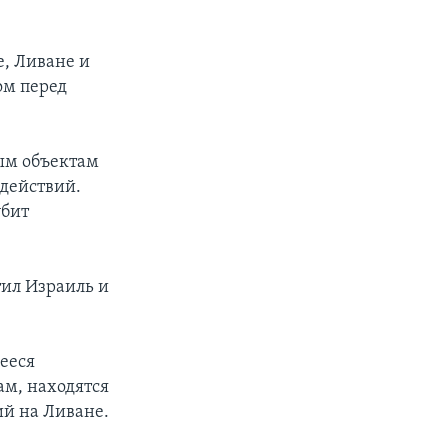
е, Ливане и
ом перед
ым объектам
действий.
убит
ил Израиль и
ееся
ам, находятся
й на Ливане.