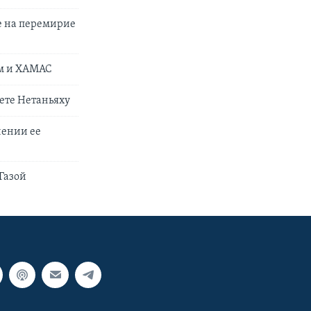
е на перемирие
ем и ХАМАС
ете Нетаньяху
чении ее
Газой