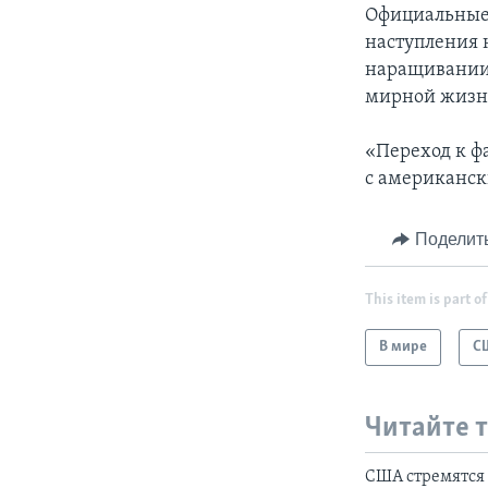
Официальные 
наступления 
наращивании 
мирной жизн
«Переход к фа
с американск
Поделит
This item is part of
В мире
С
Читайте 
США стремятся