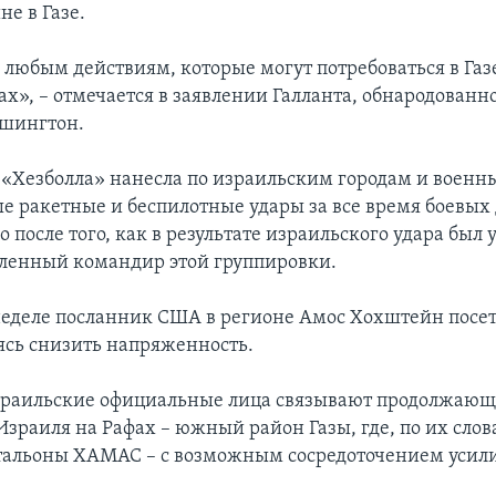
не в Газе.
 любым действиям, которые могут потребоваться в Газ
ах», – отмечается в заявлении Галланта, обнародованн
ашингтон.
 «Хезболла» нанесла по израильским городам и военн
 ракетные и беспилотные удары за все время боевых 
 после того, как в результате израильского удара был 
ленный командир этой группировки.
еделе посланник США в регионе Амос Хохштейн посет
ясь снизить напряженность.
зраильские официальные лица связывают продолжающ
Израиля на Рафах – южный район Газы, где, по их слов
тальоны ХАМАС – с возможным сосредоточением усили