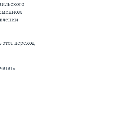
аильского
ременном
овлении
ь этот переход
чатать