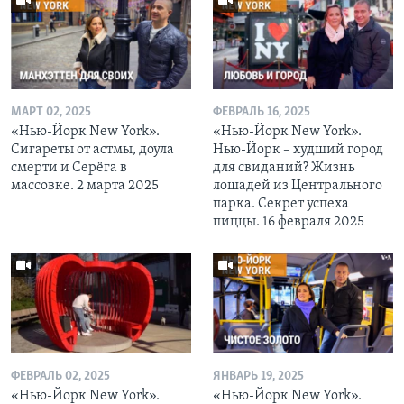
МАРТ 02, 2025
ФЕВРАЛЬ 16, 2025
«Нью-Йорк New York».
«Нью-Йорк New York».
Сигареты от астмы, доула
Нью-Йорк – худший город
смерти и Серёга в
для свиданий? Жизнь
массовке. 2 марта 2025
лошадей из Центрального
парка. Секрет успеха
пиццы. 16 февраля 2025
ФЕВРАЛЬ 02, 2025
ЯНВАРЬ 19, 2025
«Нью-Йорк New York».
«Нью-Йорк New York».