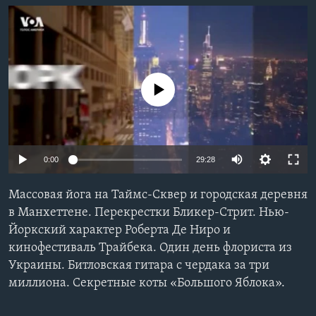
Learning English
СОЦИАЛЬНЫЕ СЕТИ
No media source currently available
Языки
0:00
29:28
Массовая йога на Таймс-Сквер и городская деревня
в Манхеттене. Перекрестки Бликер-Стрит. Нью-
Йоркский характер Роберта Де Ниро и
кинофестиваль Трайбека. Один день флориста из
Украины. Битловская гитара с чердака за три
миллиона. Секретные коты «Большого Яблока».