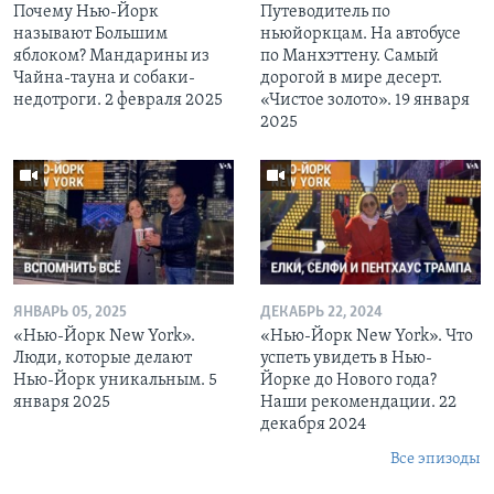
Почему Нью-Йорк
Путеводитель по
называют Большим
ньюйоркцам. На автобусе
яблоком? Мандарины из
по Манхэттену. Самый
Чайна-тауна и собаки-
дорогой в мире десерт.
недотроги. 2 февраля 2025
«Чистое золото». 19 января
2025
ЯНВАРЬ 05, 2025
ДЕКАБРЬ 22, 2024
«Нью-Йорк New York».
«Нью-Йорк New York». Что
Люди, которые делают
успеть увидеть в Нью-
Нью-Йорк уникальным. 5
Йорке до Нового года?
января 2025
Наши рекомендации. 22
декабря 2024
Все эпизоды