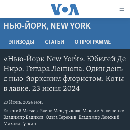
Линки
доступности
Перейти
НЬЮ-ЙОРК, NEW YORK
на
ГЛАВНОЕ
основной
ПРОГРАММЫ
ЭПИЗОДЫ
СТАТЬИ
O ПРОГРАММЕ
контент
ПРОЕКТЫ
Перейти
АМЕРИКА
«Нью-Йорк New York». Юбилей Де
к
ЭКСПЕРТИЗА
НОВОСТИ ЗА МИНУТУ
УЧИМ АНГЛИЙСКИЙ
основной
Ниро. Гитара Леннона. Один день
ИНТЕРВЬЮ
ИТОГИ
НАША АМЕРИКАНСКАЯ ИСТОРИЯ
навигации
с нью-йоркским флористом. Коты
Перейти
ФАКТЫ ПРОТИВ ФЕЙКОВ
ПОЧЕМУ ЭТО ВАЖНО?
А КАК В АМЕРИКЕ?
в лавке. 23 июня 2024
в
ЗА СВОБОДУ ПРЕССЫ
ДИСКУССИЯ VOA
АРТЕФАКТЫ
поиск
23 Июнь, 2024 14:45
УЧИМ АНГЛИЙСКИЙ
ДЕТАЛИ
АМЕРИКАНСКИЕ ГОРОДКИ
Евгений Маслов
Елена Мещерякова
Максим Авлошенко
ВИДЕО
НЬЮ-ЙОРК NEW YORK
ТЕСТЫ
Владимир Бадиков
Ольга Терекин
Владимир Ленский
Михаил Гуткин
ПОДПИСКА НА НОВОСТИ
АМЕРИКА. БОЛЬШОЕ ПУТЕШЕСТВИЕ