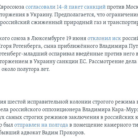
Евросоюза
согласовали 14-й пакет санкций
против Моск
вторжения в Украину. Предполагается, что ограничения
российский сжиженный природный газ и транспортир
кого союза в Люксембурге 19 июня
отклонил иск
росси
горя Ротенберга, сына приближённого Владимира Пу
Ротенберг-младший оспаривал введённые против него в
торжением в Украину санкции ЕС. Рассмотрение дела
около полутора лет.
я шестой исправительной колонии строгого режима 
вела российского оппозиционера Владимира Кара-Мур
вух самых строгих режимов заключения в российских 
р был
отправлен на полгода
в помещение камерного ти
 бывший адвокат Вадим Прохоров.