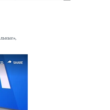
альные»,
ED
SHARE