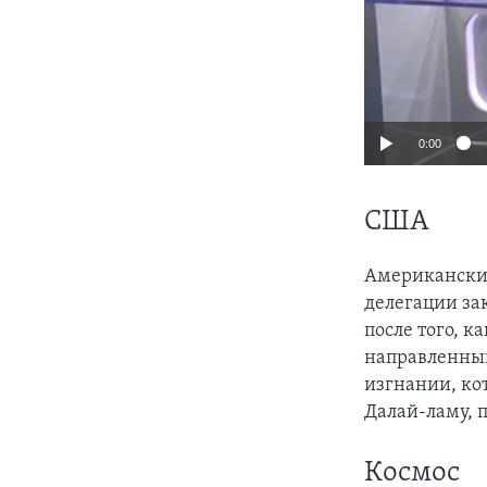
0:00
США
Американск
делегации за
после того, 
направленный
изгнании, ко
Далай-ламу, 
Космос