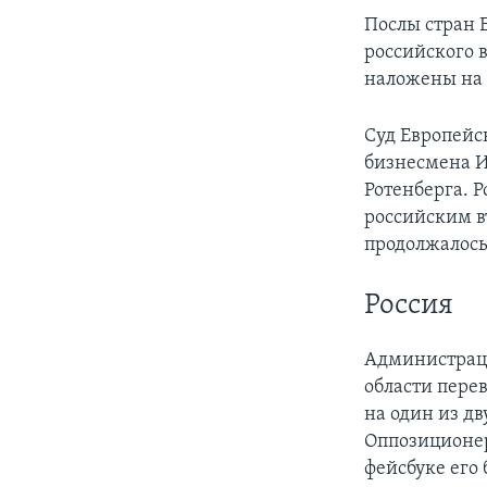
Послы стран 
российского 
наложены на 
Суд Европейс
бизнесмена И
Ротенберга. 
российским в
продолжалось 
Россия
Администраци
области пере
на один из д
Оппозиционе
фейсбуке его