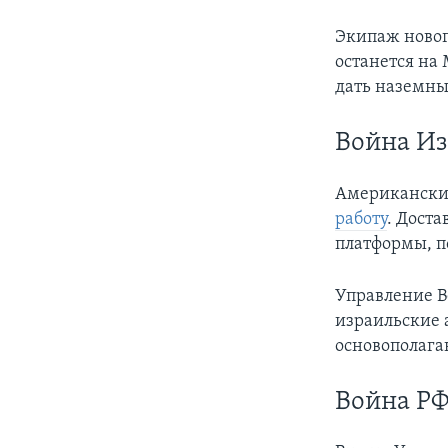
Экипаж новог
останется на
дать наземны
Война И
Американский
работу
. Дост
платформы, п
Управление В
израильские 
основополага
Война РФ