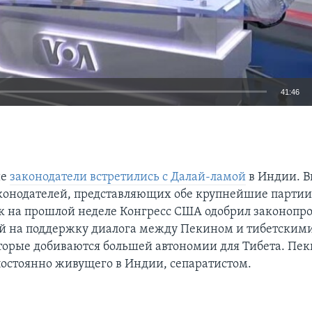
41:46
EMBED
ие
законодатели встретились с Далай-ламой
в Индии. В
конодателей, представляющих обе крупнейшие партии,
как на прошлой неделе Конгресс США одобрил законопро
 на поддержку диалога между Пекином и тибетским
торые добиваются большей автономии для Тибета. Пек
постоянно живущего в Индии, сепаратистом.