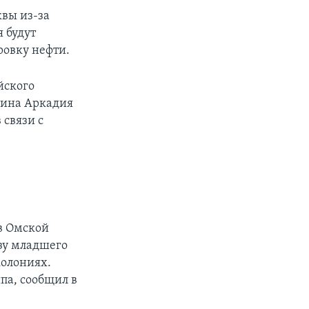
вы из-за
 будут
овку нефти.
йского
тина Аркадия
 связи с
в Омской
зу младшего
колониях.
па, сообщил в