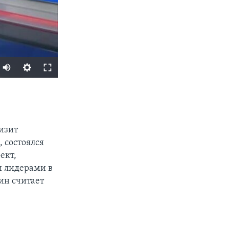
SHARE
изит
 состоялся
ект,
и лидерами в
ин считает
px
width