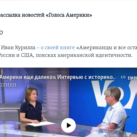
ассылка новостей «Голоса Америки»
ю
 Иван Курилла –
о своей книге
«Американцы и все ост
оссии и США, поисках американской идентичности.
«До заката Америки еще далеко». Интервью с историком-американистом Иваном Куриллой
EMB
МЕРИКИ
No media source currently available