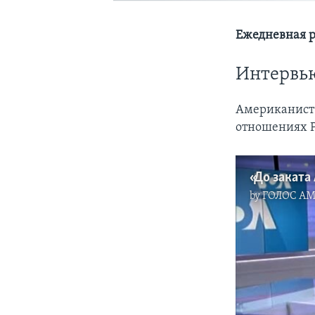
Ежедневная р
Интервь
Американист
отношениях Р
by
ГОЛОС А