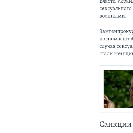
Власти Укра
сексуального
военными.
Замгенпрокур
полномасштаб
случая сексуа
стали женщин
Санкции