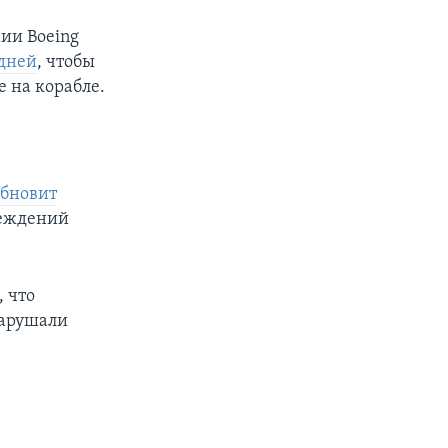
нии Boeing
 дней
, чтобы
 на корабле.
обновит
реждений
, что
нарушали