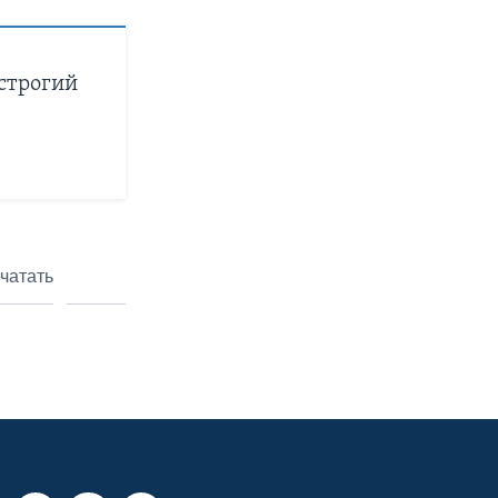
строгий
чатать