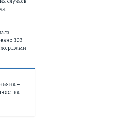
ия случаев
ми
чала
овано 303
е жертвами
ньяна –
ичества