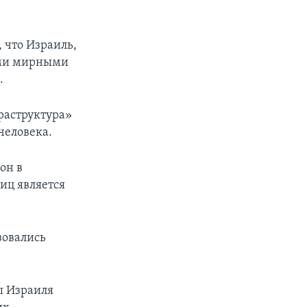
 что Израиль,
кими мирными
.
раструктура»
человека.
он в
иц является
зовались
ы Израиля