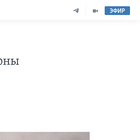
ЭФИР
коны