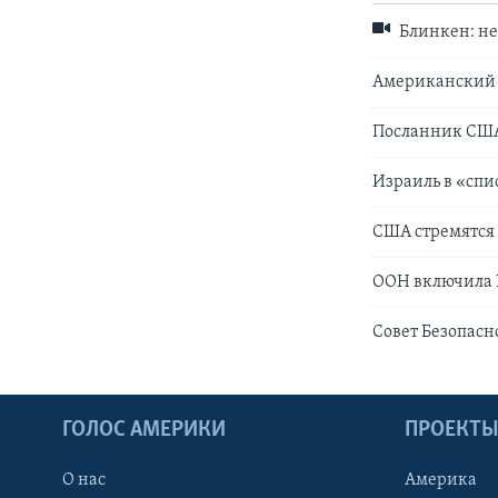
Блинкен: не
Американский п
Посланник США 
Израиль в «спи
США стремятся
ООН включила 
Совет Безопас
ГОЛОС АМЕРИКИ
ПРОЕКТ
О нас
Америка