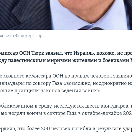
ловека Фолькер Тюрк
миссар ООН Тюрк заявил, что Израиль, похоже, не пр
жду палестинскими мирными жителями и боевиками
ерховного комиссара ООН по правам человека заявило,
авиаудары по сектору Газа «возможно, неоднократно 
ющие принципы законов ведения войны».
публикованном в среду, исследуются шесть авиаударов
е недели войны в секторе Газа в октябре-декабре 202
дило, что более 200 человек погибли в результате уда