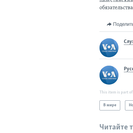
палестинским
обязательств
Поделит
Слу
Рус
This item is part of
В мире
Н
Читайте 