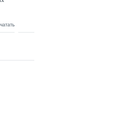
их
чатать