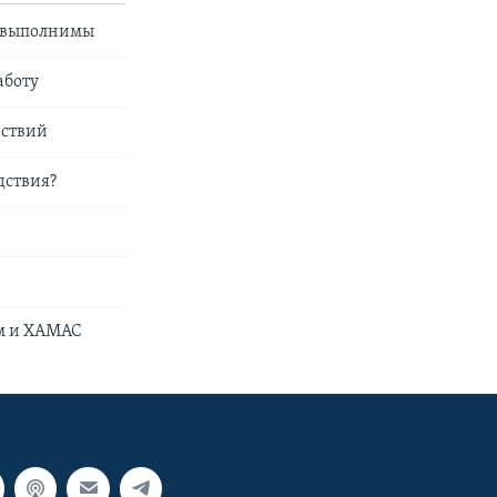
невыполнимы
аботу
йствий
дствия?
м и ХАМАС