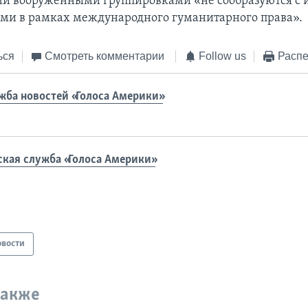
и вооруженными группировками «не сообразуются с 
ами в рамках международного гуманитарного права».
ься
Смотреть комментарии
Follow us
Распе
жба новостей «Голоса Америки»
ская служба «Голоса Америки»
овости
также