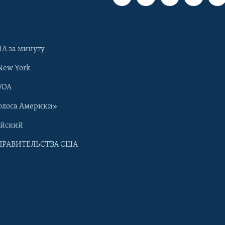
А за минуту
New York
VOA
олоса Америки»
ийский
ПРАВИТЕЛЬСТВА США