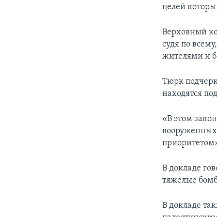
целей которы
Верховный ко
судя по всем
жителями и б
Тюрк подчерк
находятся по
«В этом закон
вооруженных 
приоритетом»,
В докладе гов
тяжелые бомб
В докладе та