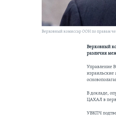
Верховный комиссар ООН по правам че
Верховный ко
различия ме
Управление В
израильские 
основополага
В докладе, о
ЦАХАЛ в первы
УВКПЧ подтвер