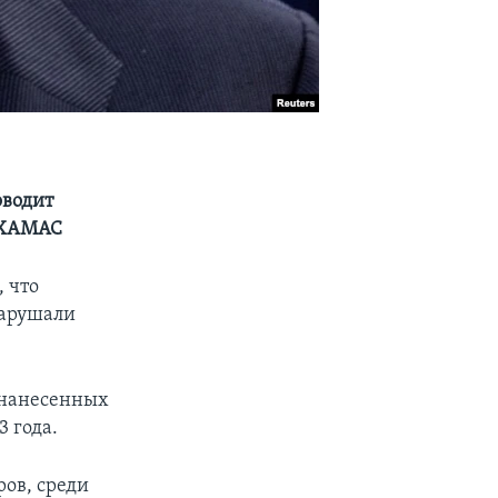
оводит
 ХАМАС
 что
нарушали
, нанесенных
3 года.
ров, среди