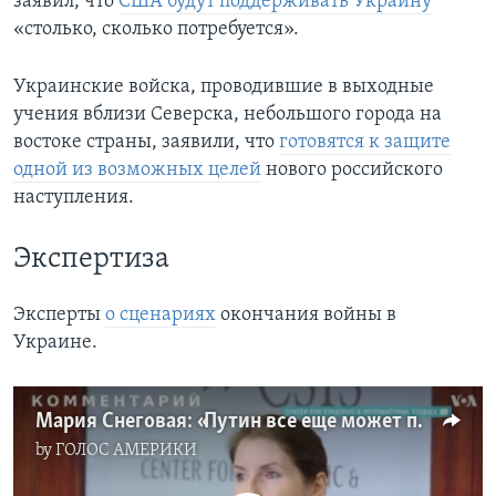
заявил, что
США будут поддерживать Украину
«столько, сколько потребуется».
Украинские войска, проводившие в выходные
учения вблизи Северска, небольшого города на
востоке страны, заявили, что
готовятся к защите
одной из возможных целей
нового российского
наступления.
Экспертиза
Эксперты
о сценариях
окончания войны в
Украине.
Мария Снеговая: «Путин все еще может продать своим гражданам победу, оккупировав четыре области»
by
ГОЛОС АМЕРИКИ