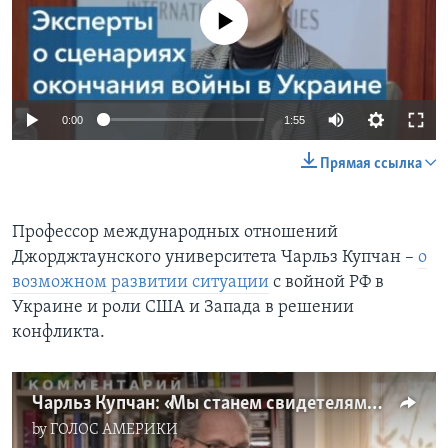
No media source currently available
0:00
1:55
Прямая ссылка
Профессор международных отношений
Джорджтаунского университета Чарльз Купчан –
о
возможном развитии ситуации
с войной РФ в
Украине и роли США и Запада в решении
конфликта.
Чарльз Купчан: «Мы станем свидетелями тяжелых боев, а позднее может создаться патовая ситуация»
by
ГОЛОС АМЕРИКИ