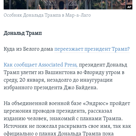
Learning English
Особняк Дональда Трампа в Мар-а-Лаго
СОЦИАЛЬНЫЕ СЕТИ
Дональд Трамп
Куда из Белого дома
переезжает президент Трамп?
Языки
Как сообщает Associated Press,
президент Дональд
Трамп улетит из Вашингтона во Флориду утром в
среду, 20 января, незадолго до инаугурации
избранного президента Джо Байдена.
На объединенной военной базе «Эндрюс» пройдет
церемония проводов президента, рассказал
изданию человек, знакомый с планами Трампа.
Источник не пожелал раскрывать свое имя, так как
официально о планах Дональда Трампа пока