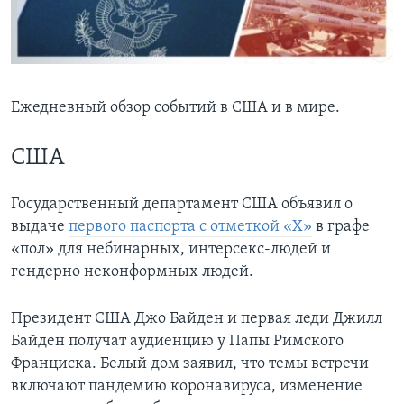
Learning English
СОЦИАЛЬНЫЕ СЕТИ
Ежедневный обзор событий в США и в мире.
США
Языки
Государственный департамент США объявил о
выдаче
первого паспорта с отметкой «Х»
в графе
«пол» для небинарных, интерсекс-людей и
гендерно неконформных людей.
Президент США Джо Байден и первая леди Джилл
Байден получат аудиенцию у Папы Римского
Франциска. Белый дом заявил, что темы встречи
включают пандемию коронавируса, изменение