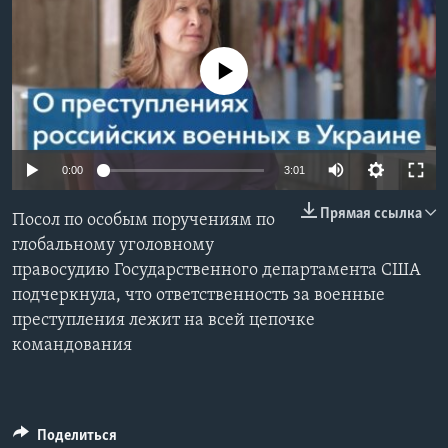
Learning English
No media source currently available
СОЦИАЛЬНЫЕ СЕТИ
0:00
3:01
Языки
Прямая ссылка
Посол по особым поручениям по
глобальному уголовному
правосудию Государственного департамента США
подчеркнула, что ответственность за военные
преступления лежит на всей цепочке
командования
Поделиться