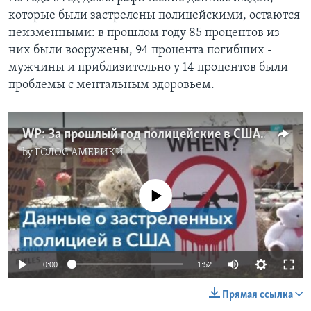
которые были застрелены полицейскими, остаются
неизменными: в прошлом году 85 процентов из
них были вооружены, 94 процента погибших -
мужчины и приблизительно у 14 процентов были
проблемы с ментальным здоровьем.
WP: За прошлый год полицейские в США застрелили более тысячи человек
by
ГОЛОС АМЕРИКИ
No media source currently available
0:00
1:52
Прямая ссылка