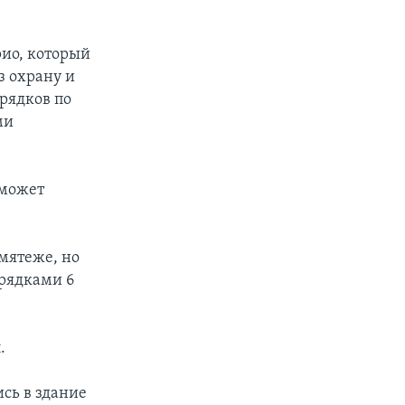
рио, который
з охрану и
орядков по
ми
 может
 мятеже, но
орядками 6
.
сь в здание