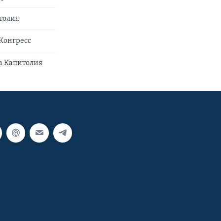
толия
 Конгресс
а Капитолия