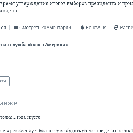
 время утверждения итогов выборов президента и при
айдена.
ься
Смотреть комментарии
Follow us
Распе
ская служба «Голоса Америки»
сти
также
олия 2 года спустя
аря» рекомендует Минюсту возбудить уголовное дело против 