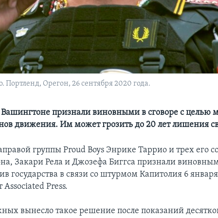
 Портленд, Орегон, 26 сентября 2020 года.
Вашингтоне признали виновными в сговоре с целью 
нов движения. Им может грозить до 20 лет лишения с
аправой группы Proud Boys Энрике Таррио и трех его 
на, Закари Рела и Джозефа Биггса признали виновным
ив государства в связи со штурмом Капитолия 6 января 
 Associated Press.
ых вынесло такое решение после показаний десятков