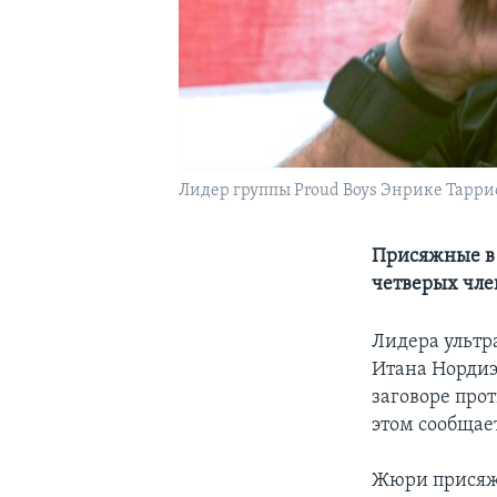
Лидер группы Proud Boys Энрике Таррио.
Присяжные в 
четверых чле
Лидера ультр
Итана Нордиэ
заговоре прот
этом сообщает
Жюри присяжн