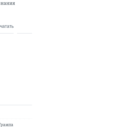
знания
чатать
Трампа