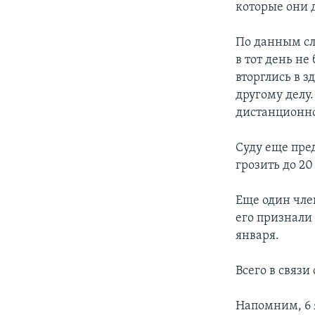
которые они 
По данным сле
в тот день н
вторглись в з
другому делу
дистанционно
Суду еще пре
грозить до 20
Еще один чле
его признали
января.
Всего в связи
Напомним, 6 