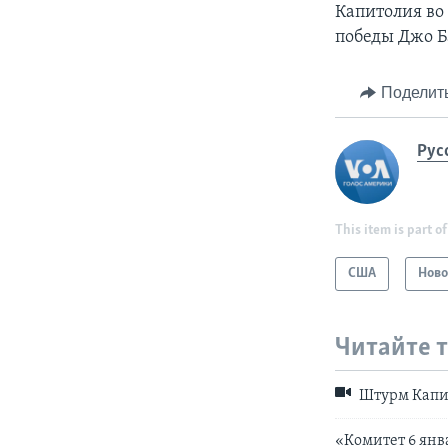
Капитолия во
победы Джо Б
Поделит
Рус
This item is part of
США
Ново
Читайте 
Штурм Капит
«Комитет 6 янв