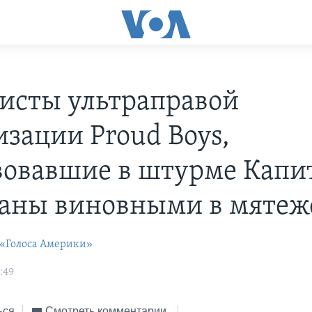
исты ультраправой
изации Proud Boys,
вовавшие в штурме Капи
аны виновными в мятеж
 «Голоса Америки»
:49
ься
Смотреть комментарии