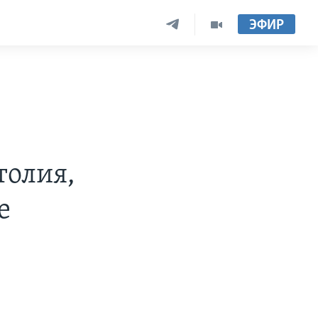
ЭФИР
толия,
е