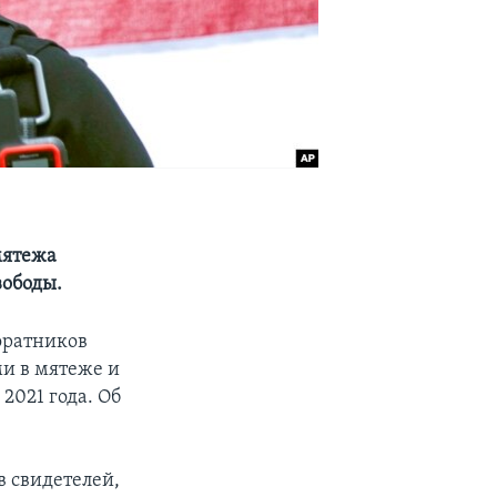
мятежа
вободы.
соратников
и в мятеже и
2021 года. Об
 свидетелей,