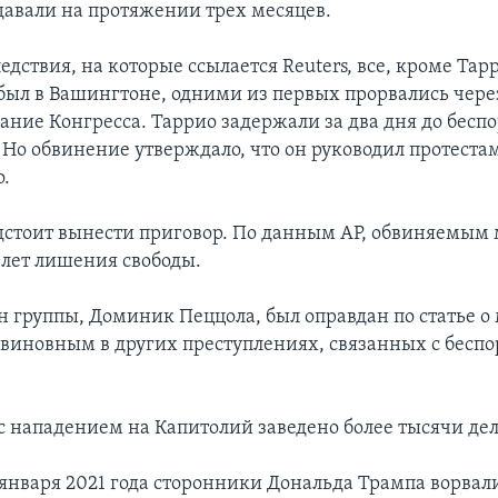
давали на протяжении трех месяцев.
дствия, на которые ссылается Reuters, все, кроме Тар
е был в Вашингтоне, одними из первых прорвались чере
дание Конгресса. Таррио задержали за два дня до бесп
. Но обвинение утверждало, что он руководил протеста
.
дстоит вынести приговор. По данным AP, обвиняемым
 лет лишения свободы.
н группы, Доминик Пеццола, был оправдан по статье о
 виновным в других преступлениях, связанных с бесп
 с нападением на Капитолий заведено более тысячи дел
января 2021 года сторонники Дональда Трампа ворвали