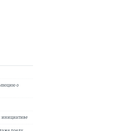
олюцию о
й инициативе
 даже поеду