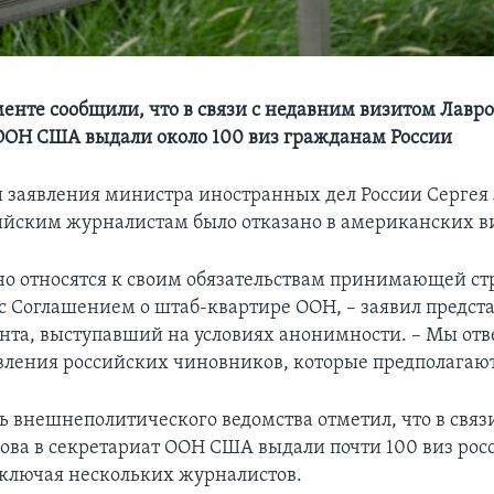
менте сообщили, что в связи с недавним визитом Лавро
ООН США выдали около 100 виз гражданам России
 заявления министра иностранных дел России Сергея 
сийским журналистам было отказано в американских в
о относятся к своим обязательствам принимающей ст
 с Соглашением о штаб-квартире ООН, – заявил предст
нта, выступавший на условиях анонимности. – Мы от
вления российских чиновников, которые предполагают
ь внешнеполитического ведомства отметил, что в связ
ова в секретариат ООН США выдали почти 100 виз ро
ключая нескольких журналистов.