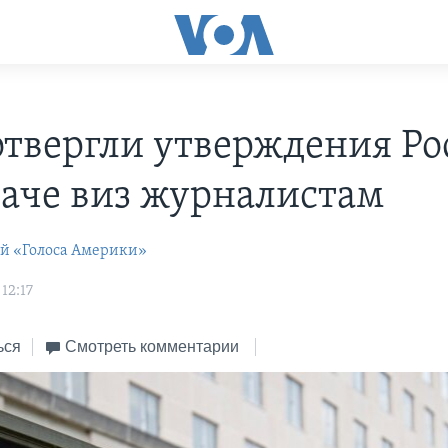
твергли утверждения Ро
аче виз журналистам
ей «Голоса Америки»
12:17
ься
Смотреть комментарии