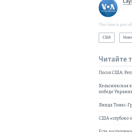
Слу
This item is part of
США
Ново
Читайте 
Посол США: Реп
Хельсинкская к
победе Украин
Линда Томас-Гр
США «глубоко 
Есть достаточн