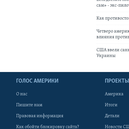
сам» - экс-пил
Как противосто
Четверо америк
влияния проти
США ввели санк
Украины
ГОЛОС АМЕРИКИ
ПРОЕКТ
О нас
Америка
Пишите нам
Итоги
Правовая информация
Детали
Как обойти блокировку сайта?
Новости СШ