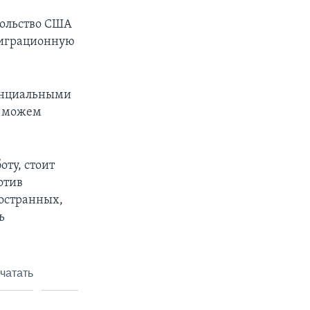
сольство США
ммиграционную
денциальными
е можем
ту, стоит
отив
ностранных,
ь
чатать