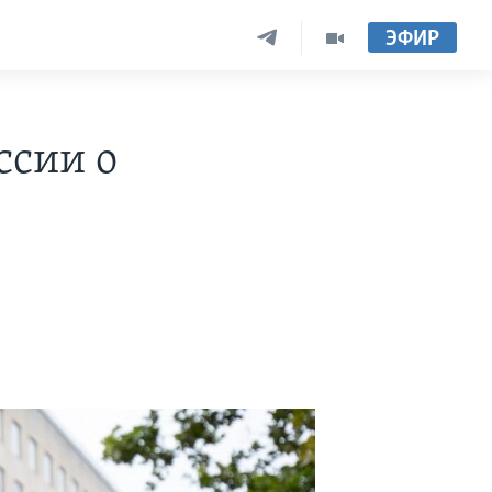
ЭФИР
ссии о