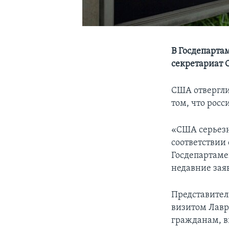
В Госдепарта
секретариат 
США отвергли
том, что рос
«США серьезн
соответствии
Госдепартаме
недавние зая
Представител
визитом Лавр
гражданам, в