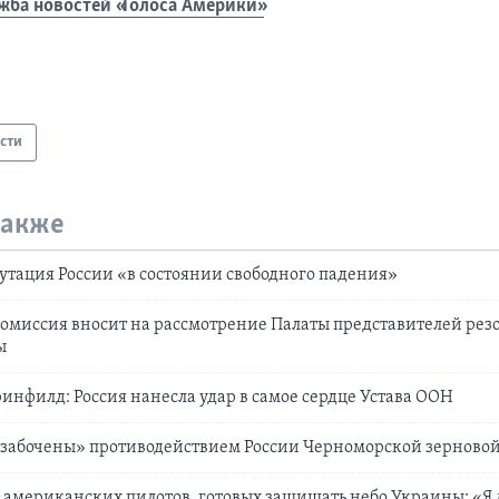
жба новостей «Голоса Америки»
сти
также
утация России «в состоянии свободного падения»
омиссия вносит на рассмотрение Палаты представителей рез
ы
инфилд: Россия нанесла удар в самое сердце Устава ООН
озабочены» противодействием России Черноморской зерново
о американских пилотов, готовых защищать небо Украины: «Я