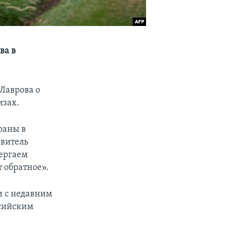
ва в
Лаврова о
изах.
раны в
авитель
вергаем
 обратное».
и с недавним
ссийским