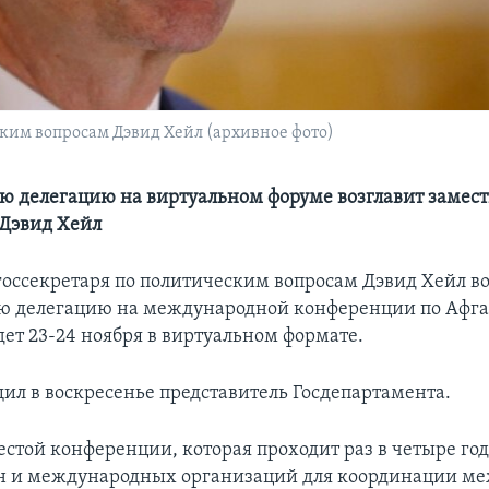
ским вопросам Дэвид Хейл (архивное фото)
 делегацию на виртуальном форуме возглавит замест
 Дэвид Хейл
госсекретаря по политическим вопросам Дэвид Хейл во
ю делегацию на международной конференции по Афга
дет 23-24 ноября в виртуальном формате.
щил в воскресенье представитель Госдепартамента.
естой конференции, которая проходит раз в четыре год
ан и международных организаций для координации м