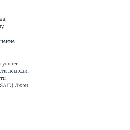
на,
у.
ащение
твующее
сти помощи.
сти
USAID) Джон