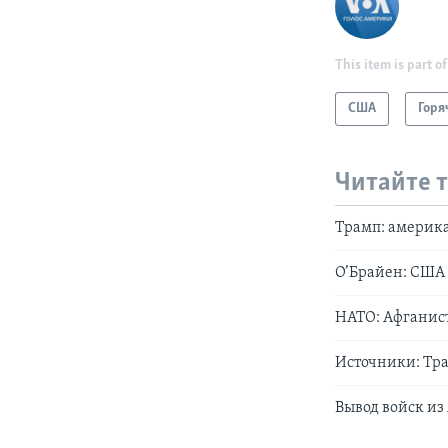
This item is part of
США
Горя
Читайте 
Трамп: америка
О’Брайен: США 
НАТО: Афганист
Источники: Тр
Вывод войск из