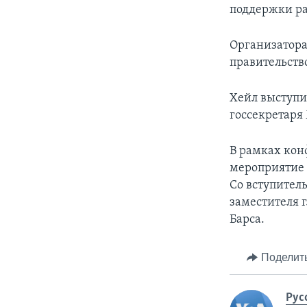
поддержки ра
Организатора
правительств
Хейл выступи
госсекретаря
В рамках кон
мероприятие 
Со вступител
заместителя 
Барса.
Поделит
Рус