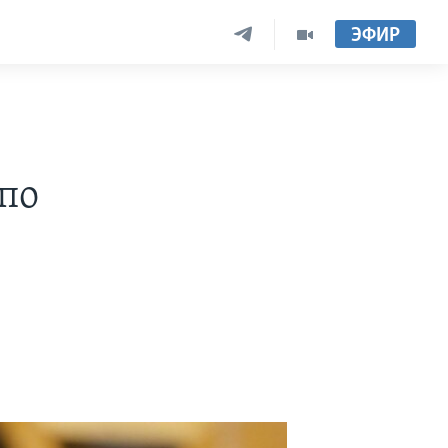
ЭФИР
по