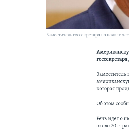
Заместитель госсекретаря по политиче
Американскую
госсекретаря
Заместитель 
американску
которая прой
Об этом сооб
Речь идет о ш
около 70 стр