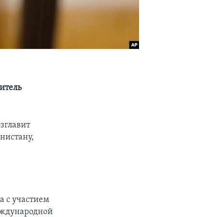
итель
зглавит
нистану,
а с участием
еждународной