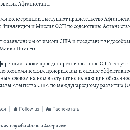
звития Афганистана.
ми конференции выступают правительство Афганиста
о Финляндии и Миссия ООН по содействию Афганистан
т с заявлением от имени США и представит видеообр
 Майка Помпео.
ференции также пройдет организованное США сопутс
по экономическим приоритетам и оценке эффективно
ьным словом на нем выступит исполняющий обязанно
главы Агентства США по международному развитию (
ься
Follow us
Распечатать
ская служба «Голоса Америки»