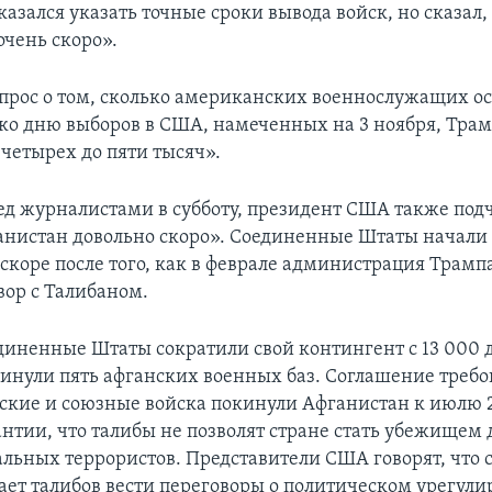
азался указать точные сроки вывода войск, но сказал, 
очень скоро».
опрос о том, сколько американских военнослужащих ос
ко дню выборов в США, намеченных на 3 ноября, Трам
 четырех до пяти тысяч».
ед журналистами в субботу, президент США также под
нистан довольно скоро». Соединенные Штаты начали
вскоре после того, как в феврале администрация Трамп
ор с Талибаном.
единенные Штаты сократили свой контингент с 13 000 д
кинули пять афганских военных баз. Соглашение требо
ские и союзные войска покинули Афганистан к июлю 2
антии, что талибы не позволят стране стать убежищем 
льных террористов. Представители США говорят, что 
ает талибов вести переговоры о политическом урегули