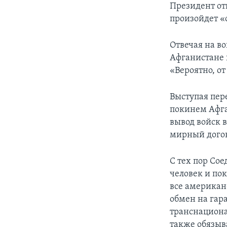
Президент отк
произойдет «
Отвечая на в
Афганистане 
«Вероятно, от
Выступая пер
покинем Афга
вывод войск 
мирный догов
С тех пор Со
человек и по
все американ
обмен на гар
транснациона
также обязыв