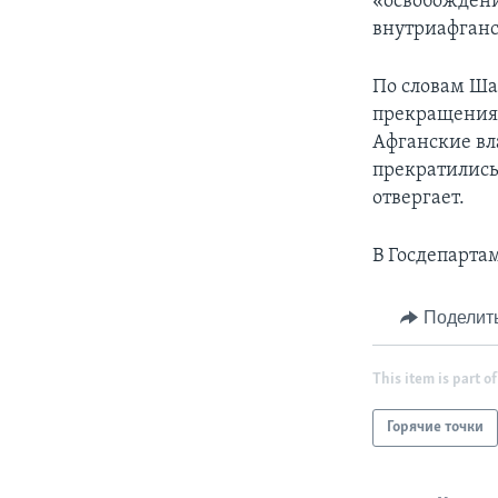
«освобождени
внутриафганс
По словам Ша
прекращения 
Афганские вла
прекратились
отвергает.
В Госдепарта
Поделит
This item is part of
Горячие точки