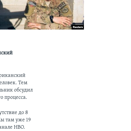
нский
ериканский
еловек. Тем
льник обсудил
о процесса.
тствие до 8
Мы там уже 19
анале HBO.