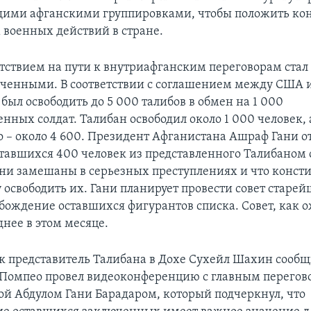
ими афганскими группировками, чтобы положить ко
 военных действий в стране.
тствием на пути к внутриафганским переговорам стал 
ченными. В соответствии с соглашением между США 
был освободить до 5 000 талибов в обмен на 1 000
нных солдат. Талибан освободил около 1 000 человек, 
о – около 4 600. Президент Афганистана Ашраф Гани о
ставшихся 400 человек из представленного Талибаном 
 они замешаны в серьезных преступлениях и что конст
 освободить их. Гани планирует провести совет старе
обождение оставшихся фигурантов списка. Совет, как 
днее в этом месяце.
к представитель Талибана в Дохе Сухейл Шахин сообщ
 Помпео провел видеоконференцию с главным перего
ой Абдулом Гани Барадаром, который подчеркнул, что