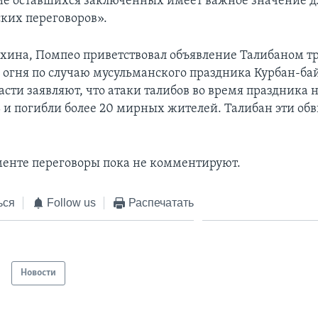
е оставшихся заключенных имеет важное значение д
ких переговоров».
хина, Помпео приветствовал объявление Талибаном т
огня по случаю мусульманского праздника Курбан-ба
сти заявляют, что атаки талибов во время праздника 
 и погибли более 20 мирных жителей. Талибан эти об
менте переговоры пока не комментируют.
ься
Follow us
Распечатать
Новости