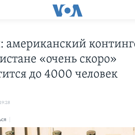
: американский континг
истане «очень скоро»
тится до 4000 человек
19:28
ься