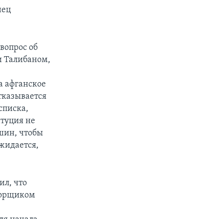
нец
вопрос об
и Талибаном,
а афганское
тказывается
списка,
итуция не
йшин, чтобы
ожидается,
ил, что
ворщиком