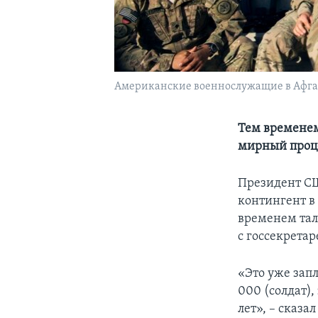
Американские военнослужащие в Афг
Тем временем
мирный проце
Президент СШ
контингент в
временем тал
с госсекрета
«Это уже зап
000 (солдат),
лет», – сказ