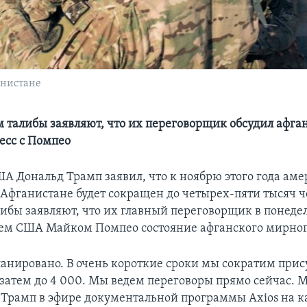
анистане
 талибы заявляют, что их переговорщик обсудил афга
сс с Помпео
А Дональд Трамп заявил, что к ноябрю этого года ам
 Афганистане будет сокращен до четырех-пяти тысяч ч
ибы заявляют, что их главный переговорщик в понеде
рем США Майком Помпео состояние афганского мирног
ланировано. В очень короткие сроки мы сократим прису
 затем до 4 000. Мы ведем переговоры прямо сейчас. 
ал Трамп в эфире документальной программы Axios на к