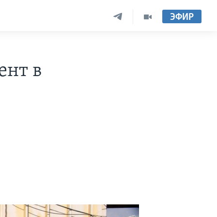
ЭФИР
ент в