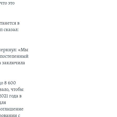
что это
танется в
п сказал:
черкнул: «Мы
 постепенный
а заключила
о 8 600
вало, чтобы
021 года в
для
соглашение
ровании с