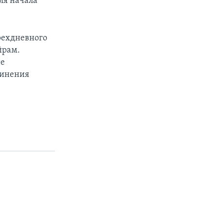
ля начала
рехдневного
йрам.
не
винения