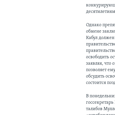
конкурирующ
десятилетиям
Однако препя
обмене заклю
Кабул должен 
правительстве
правительств
освободить о
заявляя, что
позволяет ему
обсудить осв
состоится поз
В понедельни
госсекретарь
талибов Мулл