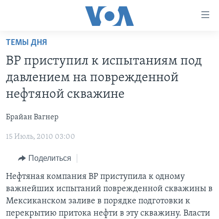
Линки
доступности
Перейти
ТЕМЫ ДНЯ
на
ГЛАВНОЕ
ВР приступил к испытаниям под
основной
ПРОГРАММЫ
контент
давлением на поврежденной
ПРОЕКТЫ
Перейти
АМЕРИКА
нефтяной скважине
к
ЭКСПЕРТИЗА
НОВОСТИ ЗА МИНУТУ
УЧИМ АНГЛИЙСКИЙ
основной
Брайан Вагнер
ИНТЕРВЬЮ
ИТОГИ
НАША АМЕРИКАНСКАЯ ИСТОРИЯ
навигации
Перейти
15 Июль, 2010 03:00
ФАКТЫ ПРОТИВ ФЕЙКОВ
ПОЧЕМУ ЭТО ВАЖНО?
А КАК В АМЕРИКЕ?
в
ЗА СВОБОДУ ПРЕССЫ
Поделиться
ДИСКУССИЯ VOA
АРТЕФАКТЫ
поиск
УЧИМ АНГЛИЙСКИЙ
ДЕТАЛИ
АМЕРИКАНСКИЕ ГОРОДКИ
Нефтяная компания BР приступила к одному
важнейших испытаний поврежденной скважины в
ВИДЕО
НЬЮ-ЙОРК NEW YORK
ТЕСТЫ
Мексиканском заливе в порядке подготовки к
ПОДПИСКА НА НОВОСТИ
АМЕРИКА. БОЛЬШОЕ ПУТЕШЕСТВИЕ
перекрытию притока нефти в эту скважину. Власти