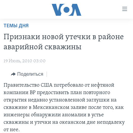
Линки
доступности
Перейти
ТЕМЫ ДНЯ
на
ГЛАВНОЕ
Признаки новой утечки в районе
основной
ПРОГРАММЫ
контент
аварийной скважины
ПРОЕКТЫ
Перейти
АМЕРИКА
к
19 Июль, 2010 03:00
ЭКСПЕРТИЗА
НОВОСТИ ЗА МИНУТУ
УЧИМ АНГЛИЙСКИЙ
основной
Поделиться
ИНТЕРВЬЮ
ИТОГИ
НАША АМЕРИКАНСКАЯ ИСТОРИЯ
навигации
Перейти
ФАКТЫ ПРОТИВ ФЕЙКОВ
Правительство США потребовало от нефтяной
ПОЧЕМУ ЭТО ВАЖНО?
А КАК В АМЕРИКЕ?
в
компании ВР предоставить план повторного
ЗА СВОБОДУ ПРЕССЫ
ДИСКУССИЯ VOA
АРТЕФАКТЫ
поиск
открытия недавно установленной заглушки на
УЧИМ АНГЛИЙСКИЙ
ДЕТАЛИ
АМЕРИКАНСКИЕ ГОРОДКИ
скважине в Мексиканском заливе после того, как
инженеры обнаружили аномалии в устье
ВИДЕО
НЬЮ-ЙОРК NEW YORK
ТЕСТЫ
скважины и утечки на океанском дне неподалеку
ПОДПИСКА НА НОВОСТИ
АМЕРИКА. БОЛЬШОЕ ПУТЕШЕСТВИЕ
от нее.