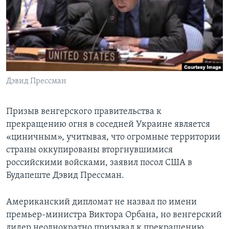
Learning English
СОЦИАЛЬНЫЕ СЕТИ
Дэвид Прессман
Языки
Призыв венгерского правительства к
прекращению огня в соседней Украине является
«циничным», учитывая, что огромные территории
страны оккупированы вторгнувшимися
российскими войсками, заявил посол США в
Будапеште Дэвид Прессман.
Американский дипломат не назвал по имени
премьер-министра Виктора Орбана, но венгерский
лидер неоднократно призывал к прекращению