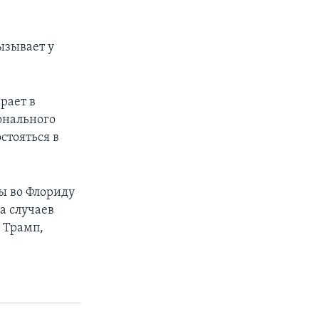
ызывает у
рает в
онального
стояться в
ы во Флориду
а случаев
 Трамп,