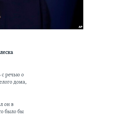
плеска
 с речью о
елого дома,
л он в
то было бы