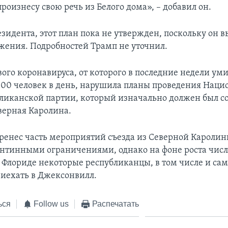
произнесу свою речь из Белого дома», – добавил он.
зидента, этот план пока не утвержден, поскольку он в
ажения. Подробностей Трамп не уточнил.
ого коронавируса, от которого в последние недели уми
000 человек в день, нарушила планы проведения Наци
бликанской партии, который изначально должен был со
верная Каролина.
ренес часть мероприятий съезда из Северной Каролин
рантинными ограничениями, однако на фоне роста числ
 Флориде некоторые республиканцы, в том числе и сам
риехать в Джексонвилл.
ься
Follow us
Распечатать