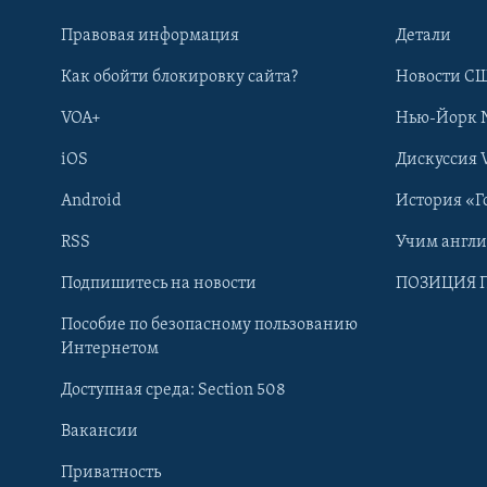
Правовая информация
Детали
Как обойти блокировку сайта?
Новости СШ
VOA+
Нью-Йорк 
iOS
Дискуссия 
Android
История «Г
RSS
Учим англ
Learning English
Подпишитесь на новости
ПОЗИЦИЯ 
Пособие по безопасному пользованию
СОЦИАЛЬНЫЕ СЕТИ
Интернетом
Доступная среда: Section 508
Вакансии
Приватность
Языки