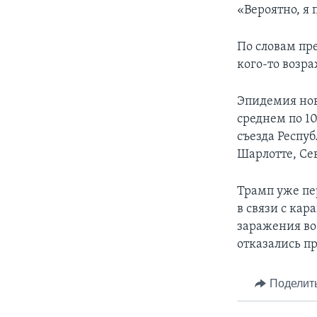
«Вероятно, я 
По словам пре
кого-то возр
Эпидемия нов
среднем по 1
съезда Респу
Шарлотте, Се
Трамп уже пе
в связи с ка
заражения во
отказались п
Поделит