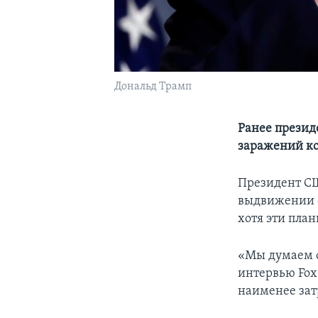
Дональд Трамп
Ранее президе
заражений к
Президент СШ
выдвижении с
хотя эти пла
«Мы думаем об
интервью Fox 
наименее зат