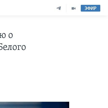
ЭФИР
ю о
Белого