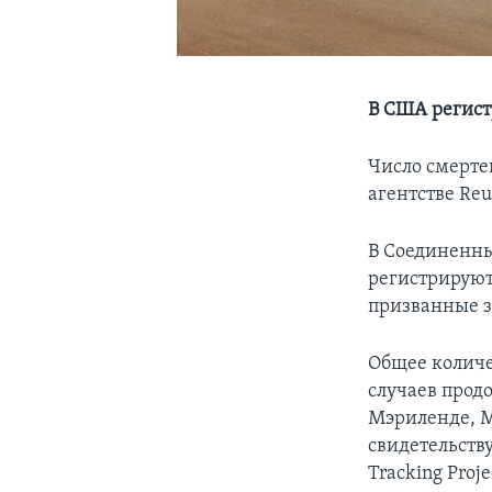
В США регист
Число смерте
агентстве Reu
В Соединенны
регистрируют 
призванные з
Общее количе
случаев продо
Мэриленде, М
свидетельств
Tracking Proje