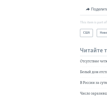
Поделит
This item is part of
США
Ново
Читайте 
Отсутствие чет
Белый дом отст
В России за сут
Число заразивш