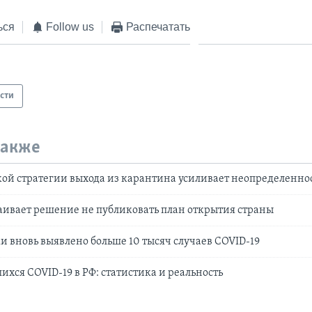
ься
Follow us
Распечатать
сти
также
кой стратегии выхода из карантина усиливает неопределеннос
аивает решение не публиковать план открытия страны
ки вновь выявлено больше 10 тысяч случаев COVID-19
ихся COVID-19 в РФ: статистика и реальность