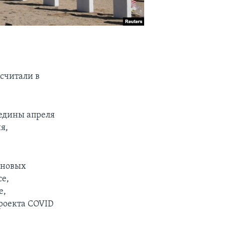
дсчитали в
редины апреля
я,
 новых
се,
е,
проекта COVID