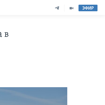
ЭФИР
 в