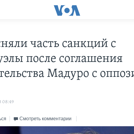
няли часть санкций с
уэлы после соглашения
тельства Мадуро с оппо
3 08:49
ься
Смотреть комментарии