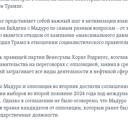
и Трампе.
е представляет собой важный шаг в активизации вза
и Байдена с Мадуро по самым разным вопросам – от 
о является отходом от кампании «максимального давл
одил Трамп в отношении социалистического правитель
ь правящей партии Венесуэлы Хорхе Родригес, возгл
вительства на переговорах с оппозицией, заявил в сре
ий затрагивает все виды деятельности в нефтяной сфер
о Мадуро и оппозиция во вторник достигли соглашения
ии выборов во второй половине 2024 года под между
 Однако в соглашении не было оговорено, что Мадуро 
 в правах кандидатов от оппозиции, которым ранее бы
ударственные должности.