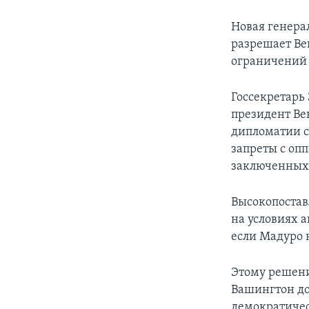
Новая генера
разрешает Ве
ограничений 
Госсекретарь
президент Ве
дипломатии с
запреты с оп
заключенных
Высокопостав
на условиях 
если Мадуро 
Этому решени
Вашингтон до
демократичес