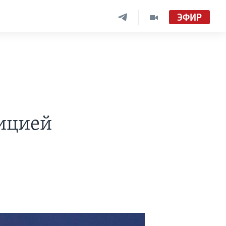
ЭФИР
зицией