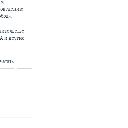
им
проведению
бод».
вительство
А и другие
чатать