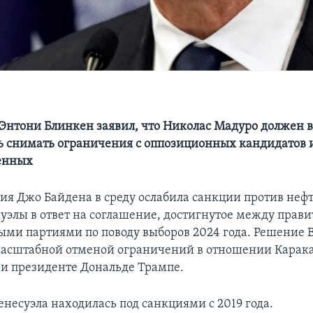
 Энтони Блинкен заявил, что Николас Мадуро должен
ь снимать ограничения с оппозиционных кандидатов 
енных
я Джо Байдена в среду ослабила санкции против неф
суэлы в ответ на соглашение, достигнутое между прави
ми партиями по поводу выборов 2024 года. Решение
масштабной отменой ограничений в отношении Карака
и президенте Дональде Трампе.
енесуэла находилась под санкциями с 2019 года.