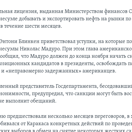
льная лицензия, выданная Министерством финансов 
несуэле добывать и экспортировать нефть на рынки по 
в течение шести месяцев.
 Энтони Блинкен приветствовал уступки, на которые п
несуэлы Николас Мадуро. При этом глава американск
ообщил, что Мадуро должен до конца ноября начать с
позиционных кандидатов в президенты, освобождать 
 и «неправомерно задержанных» американцев.
ленный представитель Госдепартамента, беседовавший
анонимности, предупредил, что санкции могут быть во
не выполнит обещаний.
ю предшествовали несколько месяцев переговоров, в 
бивался от Каракаса конкретных действий по провед
ких выборов в обмен на снятие некоторых жестких с