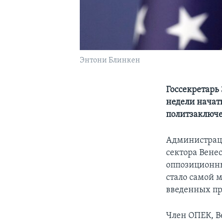
Энтони Блинкен
Госсекретарь
недели начат
политзаключ
Администраци
сектора Вене
оппозиционны
стало самой 
введенных пр
Член ОПЕК, В