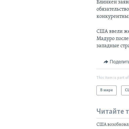
Блинкен заяв
обязательств
конкурентных
США ввели же
Мадуро после 
западные стр
Поделит
This item is part of
В мире
С
Читайте 
США возобновл