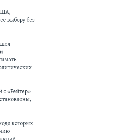
США,
ее выбору без
ошел
ой
нимать
политических
 с «Рейтер»
сстановлены,
ходе которых
ению
анкций,