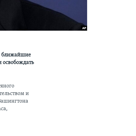
 в ближайшие
и освобождать
тяного
тельством и
 Вашингтона
са,