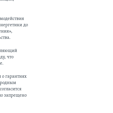
имодействия
энергетики до
ения»,
ства.
авляющий
ду, что
е.
 о гарантиях
народным
согласится
ло запрещено