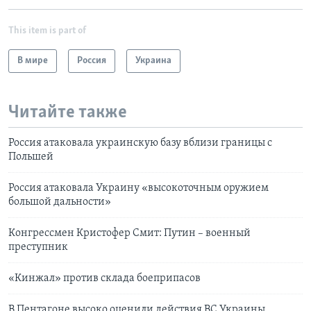
This item is part of
В мире
Россия
Украина
Читайте также
Россия атаковала украинскую базу вблизи границы с
Польшей
Россия атаковала Украину «высокоточным оружием
большой дальности»
Конгрессмен Кристофер Смит: Путин – военный
преступник
«Кинжал» против склада боеприпасов
В Пентагоне высоко оценили действия ВС Украины