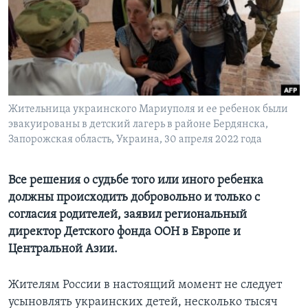
Learning English
СОЦИАЛЬНЫЕ СЕТИ
Жительница украинского Мариуполя и ее ребенок были
эвакуированы в детский лагерь в районе Бердянска,
Языки
Запорожская область, Украина, 30 апреля 2022 года
Все решения о судьбе того или иного ребенка
должны происходить добровольно и только с
согласия родителей, заявил региональный
директор Детского фонда ООН в Европе и
Центральной Азии.
Жителям России в настоящий момент не следует
усыновлять украинских детей, несколько тысяч