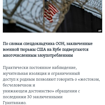
Learning English
СОЦИАЛЬНЫЕ СЕТИ
Языки
По словам спецдокладчика ООН, заключенные
военной тюрьмы США на Кубе подвергаются
многочисленным злоупотреблениям
Практически постоянное наблюдение,
мучительная изоляция и ограниченный
доступ к родным позволяют говорить о «жестоком,
бесчеловечном и
унижающем достоинство» обращении с
последними 30 заключенными
Гуантанамо.