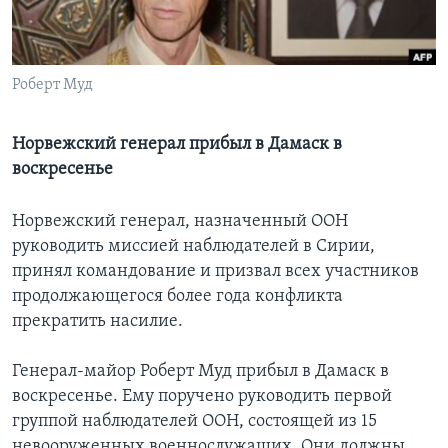
Learning English
Роберт Муд
СОЦИАЛЬНЫЕ СЕТИ
Норвежский генерал прибыл в Дамаск в
воскресенье
Языки
Норвежский генерал, назначенный ООН
руководить миссией наблюдателей в Сирии,
принял командование и призвал всех участников
продолжающегося более года конфликта
прекратить насилие.
Генерал-майор Роберт Муд прибыл в Дамаск в
воскресенье. Ему поручено руководить первой
группой наблюдателей ООН, состоящей из 15
невооруженных военнослужащих. Они должны