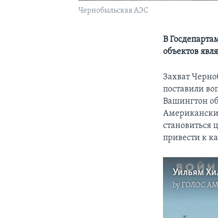
Чернобыльская АЭС
В Госдепарта
объектов явл
Захват Черно
поставили воп
Вашингтон об
Американские
становиться 
привести к к
by
ГОЛОС А