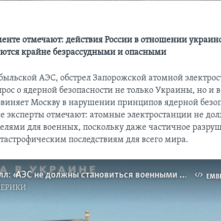
менте отмечают: действия России в отношении украи
яются крайне безрассудными и опасными
быльской АЭС, обстрел Запорожской атомной электро
рос о ядерной безопасности не только Украины, но и в
виняет Москву в нарушении принципов ядерной безоп
 эксперты отмечают: атомные электростанции не до
целями для военных, поскольку даже частичное разру
атастрофическим последствиям для всего мира.
Уильям Хилл: «АЭС не должны становиться военными целями»
EMB
МЕРИКИ