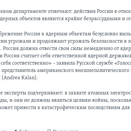
енном департаменте отмечают: действия России в отн
дерных объектов являются крайне безрассудными и о
брежение России к ядерным объектам безусловно вызы
сии угрожали и продолжают угрожать безопасности в 
в. Россия должна отвести свои силы немедленно от яде
и Россия считает себя ответственной ядерной державой
 себя соответственно» – заявила Русской службе «Голо
представитель американского внешнеполитического 
н
(Andrea Kalan).
 эксперты подчеркивают: в захвате атомных электро
ды, и они не должны являться целями войны, посколь
ожет привести к катастрофическим последствиям для 