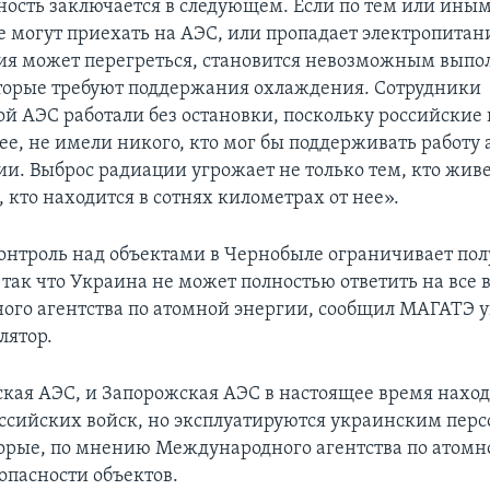
ность заключается в следующем. Если по тем или ин
е могут приехать на АЭС, или пропадает электропитан
ия может перегреться, становится невозможным выпо
торые требуют поддержания охлаждения. Сотрудники
й АЭС работали без остановки, поскольку российские 
ее, не имели никого, кто мог бы поддерживать работу
ии. Выброс радиации угрожает не только тем, кто живе
, кто находится в сотнях километрах от нее».
онтроль над объектами в Чернобыле ограничивает по
так что Украина не может полностью ответить на все 
го агентства по атомной энергии, сообщил МАГАТЭ 
лятор.
кая АЭС, и Запорожская АЭС в настоящее время наход
ссийских войск, но эксплуатируются украинским перс
торые, по мнению Международного агентства по атомн
опасности объектов.