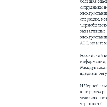
большая опас
сотрудники н
электростанц
операции, ко
Чернобыльско
захватившие 
электростанц
АЭС, но и тем
Российский к
информации, 
Международно
ядерный регу
И Чернобыльс
контролем ро
условиях, ко
угрожают без