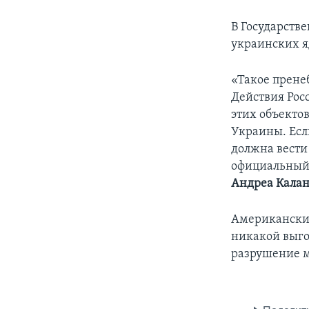
В Государств
украинских я
«Такое прене
Действия Рос
этих объекто
Украины. Есл
должна вести
официальный 
Андреа Кала
Американские
никакой выго
разрушение м