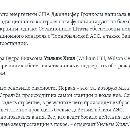
стр энергетики США Дженнифер Грэнхолм написала в
радиационного контроля пока функционируют на боль
краины, однако Соединенные Штаты обеспокоены не
ционного контроля с Чернобыльской АЭС, а также За
тростанции.
ра Вудро Вильсона
Уильям Хилл
(William Hill, Wilson Ce
 при каких обстоятельствах нельзя подвергать обстрел
ии.
ве основные опасности. Первая – это, та, которую мы 
 Стрельба происходит на самой станции и возле нее. 
задеть строение, в результате чего произойдет выбро
тветственно проводить боевые действия вблизи АЭС,
но прятаться в них. Все, кто ведет боевые действия, д
ные электростанции в покое. – отмечает Уильям Хилл.