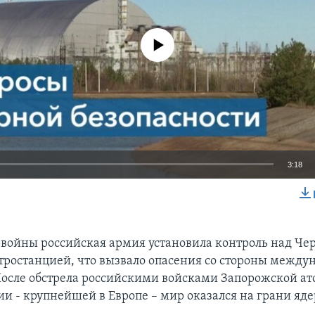
No media source currently available
3:18
EMBED
 войны российская армия установила контроль над Ч
тростанцией, что вызвало опасения со стороны между
После обстрела российскими войсками Запорожской а
ии - крупнейшей в Европе – мир оказался на грани яд