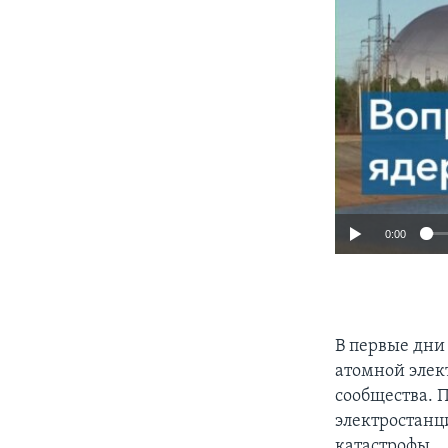
0:00
В первые дни
атомной элек
сообщества. 
электростанц
катастрофы.