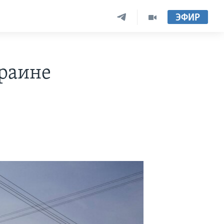
ЭФИР
краине