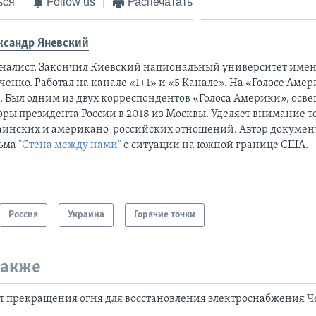
ься
Follow us
Распечатать
ксандр Яневский
налист. Закончил Киевский национальный университет имен
енко. Работал на канале «1+1» и «5 Канале». На «Голосе Амер
а. Был одним из двух корреспондентов «Голоса Америки», ос
оры президента России в 2018 из Москвы. Уделяет внимание 
аинских и американо-российских отношений. Автор докумен
ьма
"Стена между нами"
о ситуации на южной границе США.
Россия
Украина
Горячие точки
также
т прекращения огня для восстановления электроснабжения 