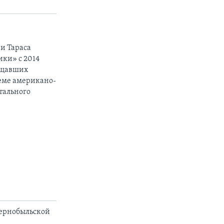
и Тараса
ики» с 2014
вещавших
теме американо-
тального
Чернобыльской