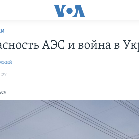
КИ
асность АЭС и война в У
вский
:27
ься