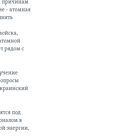
ым причинам
ие - атомная
лнять
войска,
 атомной
т рядом с
лучение
вопросы
украинский
ятся под
оналом в
ой энергии,