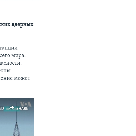
нских ядерных
станции
сего мира.
асности.
лжны
шение может
ED
SHARE