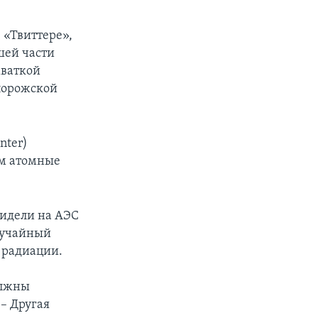
px
width
 «Твиттере»,
шей части
хваткой
порожской
nter)
ам атомные
видели на АЭС
Случайный
с радиации.
олжны
 – Другая