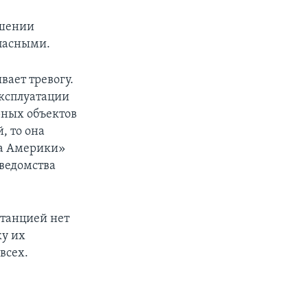
ошении
пасными.
вает тревогу.
эксплуатации
рных объектов
, то она
са Америки»
ведомства
станцией нет
ку их
всех.