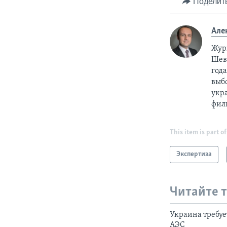
Поделит
Але
Жур
Шевч
год
выб
укр
фил
This item is part of
Экспертиза
Читайте 
Украина требуе
АЭС