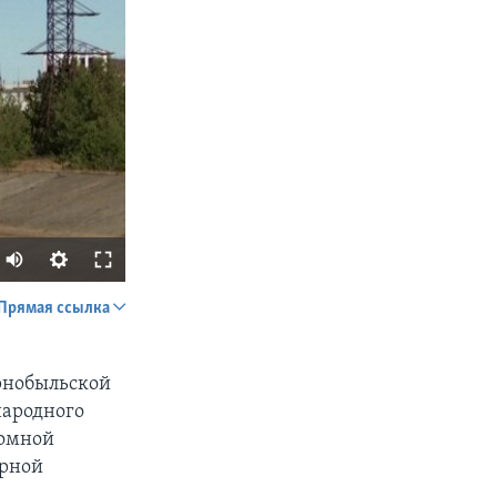
Прямая ссылка
SHARE
ернобыльской
народного
томной
ерной