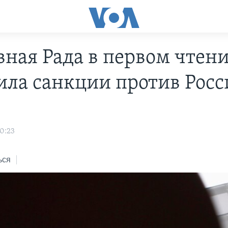
вная Рада в первом чтен
ила санкции против Рос
20:23
ься