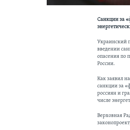
Санкции за «
энергетичес
Украинский п
введении сан
опасения по п
России.
Как заявил н
санкции за «
россиян и гр
числе энерге
Верховная Ра
законопроект