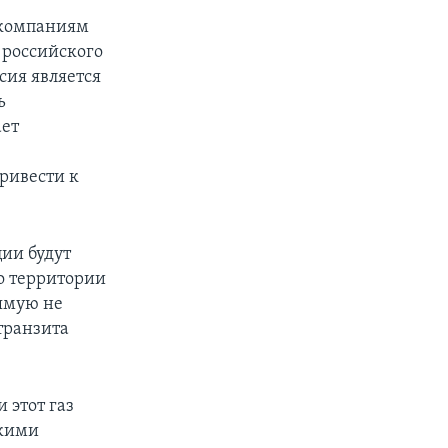
 компаниям
 российского
сия является
ь
ает
ривести к
ии будут
о территории
ямую не
транзита
 этот газ
скими