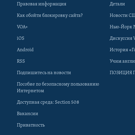
Правовая информация
Детали
Как обойти блокировку сайта?
Новости СШ
VOA+
Нью-Йорк 
iOS
Дискуссия 
Android
История «Г
RSS
Учим англ
Learning English
Подпишитесь на новости
ПОЗИЦИЯ 
Пособие по безопасному пользованию
СОЦИАЛЬНЫЕ СЕТИ
Интернетом
Доступная среда: Section 508
Вакансии
Приватность
Языки