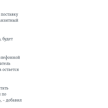
 поставку
ранзитный
, будет
телефонной
атель
 остается
етать
 по
, – добавил