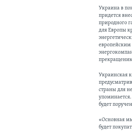
Украина в по
придется вне
природного га
для Европы к
энергетическ
европейским 
энергокомпан
прекращению 
Украинская к
предусматрив
страны для н
упоминается.
будет поруче
«Основная мы
будет покупа