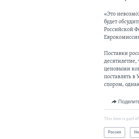
«Это невозмо
будет обсуди
Российской Ф
Еврокомиссия
Поставки рос
десятилетие, 
ценовыми кон
поставлять в 
спором, однак
Поделит
This item is part of
Россия
Но