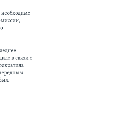
с необходимо
омиссии,
то
следнее
дило в связи с
рекратила
 очередным
был.