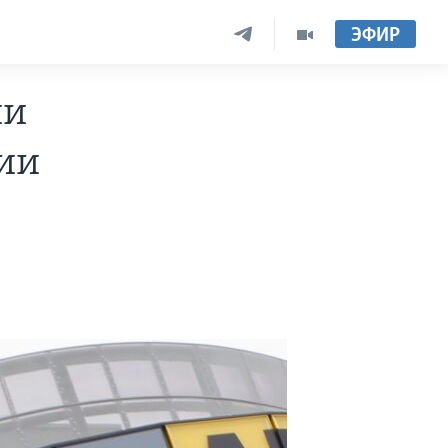
ЭФИР
ии
сии