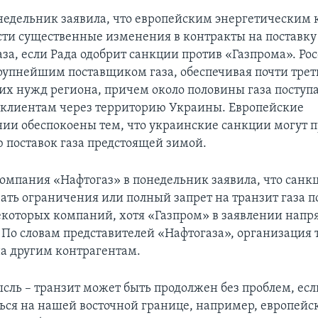
недельник заявила, что европейским энергетическим
сти существенные изменения в контракты на поставку
за, если Рада одобрит санкции против «Газпрома». Рос
рупнейшим поставщиком газа, обеспечивая почти трет
их нужд региона, причем около половины газа поступ
клиентам через территорию Украины. Европейские
ии обеспокоены тем, что украинские санкции могут п
поставок газа предстоящей зимой.
омпания «Нафтогаз» в понедельник заявила, что санкц
ать ограничения или полный запрет на транзит газа п
екоторых компаний, хотя «Газпром» в заявлении напр
 По словам представителей «Нафтогаза», организация 
на другим контрагентам.
сль – транзит может быть продолжен без проблем, если
ться на нашей восточной границе, например, европей