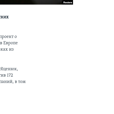
ских
проект о
в Европе
вках из
 Яценюк,
ив 172
паний, в том