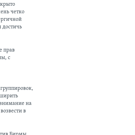
ткрыто
ень четко
ергичной
ы достичь
е прав
ны, с
 группировок,
сширить
 внимание на
возвести в
отив Бирмы.