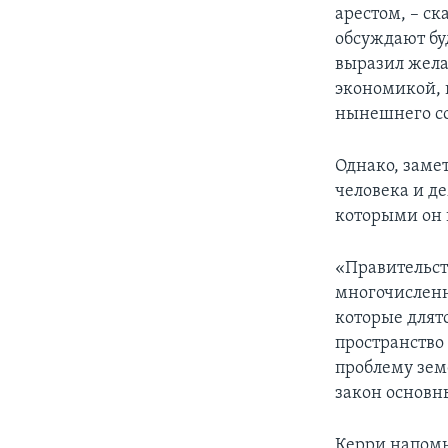
арестом, – ск
обсуждают бу
выразил жела
экономикой, 
нынешнего со
Однако, заме
человека и де
которыми он 
«Правительст
многочисленн
которые длят
пространство
проблему зем
закон основн
Керри напомн