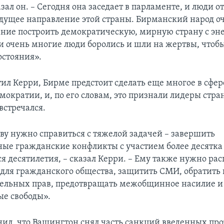
азал он. – Сегодня она заседает в парламенте, и люди о
дущее направление этой страны. Бирманский народ оч
ние построить демократическую, мирную страну с эн
и очень многие люди боролись и шли на жертвы, чтоб
стояния».
тил Керри, Бирме предстоит сделать еще многое в сфер
мократии, и, по его словам, это признали лидеры стра
встречался.
ву нужно справиться с тяжелой задачей – завершить
ые гражданские конфликты с участием более десятка
ся десятилетия, – сказал Керри. – Ему также нужно ра
 для гражданского общества, защитить СМИ, обратить
ельных прав, предотвращать межобщинное насилие и 
ые свободы».
ил, что Вашингтон снял часть санкций введенных пр