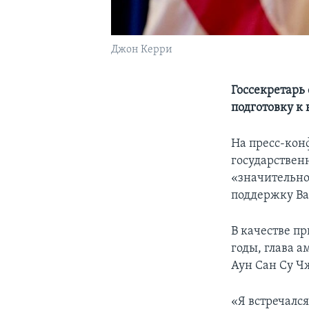
Джон Керри
Госсекретарь
подготовку к
На пресс-кон
государствен
«значительно
поддержку Ва
В качестве п
годы, глава 
Аун Сан Су Ч
«Я встречался