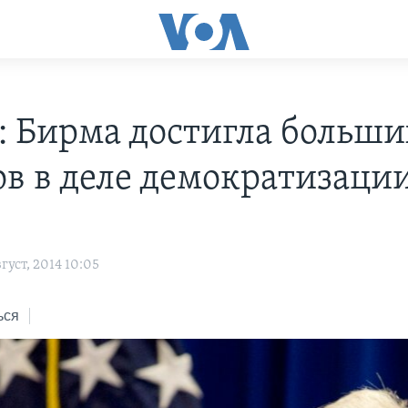
: Бирма достигла больши
ов в деле демократизаци
густ, 2014 10:05
ься