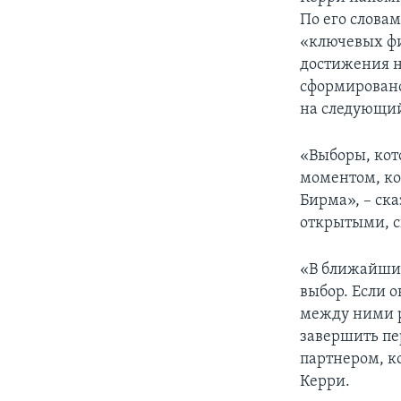
По его слова
«ключевых фи
достижения н
сформировано
на следующий
«Выборы, кот
моментом, ко
Бирма», – ск
открытыми, 
«В ближайшие
выбор. Если 
между ними р
завершить пе
партнером, к
Керри.