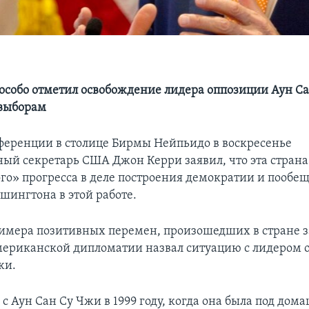
 особо отметил освобождение лидера оппозиции Аун С
 выборам
ференции в столице Бирмы Нейпьидо в воскресенье
ный секретарь США Джон Керри заявил, что эта страна
го» прогресса в деле построения демократии и пообе
шингтона в этой работе.
римера позитивных перемен, произошедших в стране з
американской дипломатии назвал ситуацию с лидером
жи.
 с Аун Сан Су Чжи в 1999 году, когда она была под до