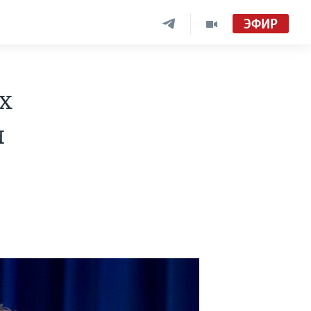
ЭФИР
х
и