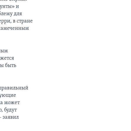
хунты» и
блему для
рри, в стране
, намеченным
ьным
ижется
ны быть
 правильный
твующие
ма может
, будут
– заявил