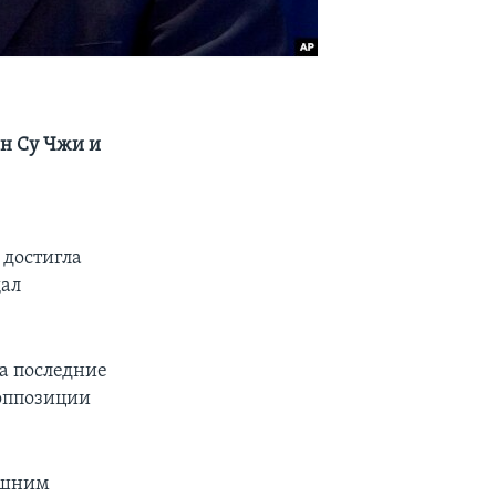
ан Су Чжи и
 достигла
щал
а последние
 оппозиции
машним