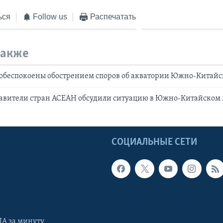
ься
Follow us
Распечатать
также
обеспокоены обострением споров об акватории Южно-Китайс
тавители стран АСЕАН обсудили ситуацию в Южно-Китайском
Ы
СОЦИАЛЬНЫЕ СЕТИ
А за минуту