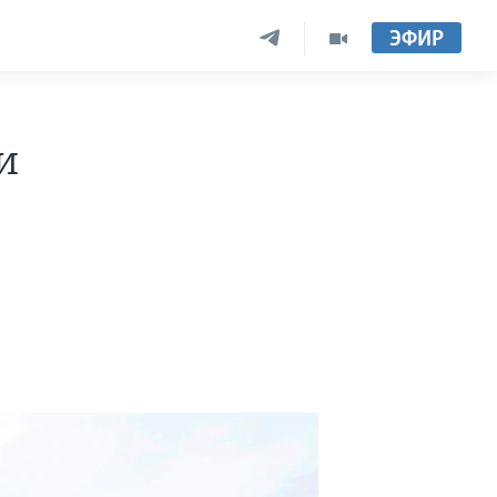
ЭФИР
и