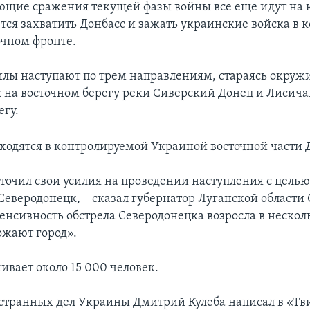
щие сражения текущей фазы войны все еще идут на ю
тся захватить Донбасс и зажать украинские войска в к
очном фронте.
илы наступают по трем направлениям, стараясь окруж
 на восточном берегу реки Сиверский Донец и Лисича
егу.
аходятся в контролируемой Украиной восточной части 
оточил свои усилия на проведении наступления с цель
Северодонецк, – сказал губернатор Луганской области
енсивность обстрела Северодонецка возросла в несколь
ожают город».
ивает около 15 000 человек.
транных дел Украины Дмитрий Кулеба написал в «Тви