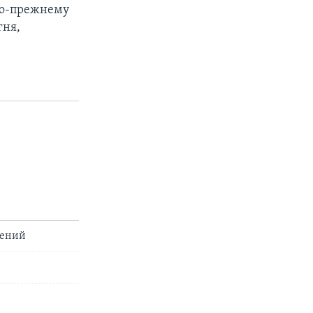
 по-прежнему
гня,
лений