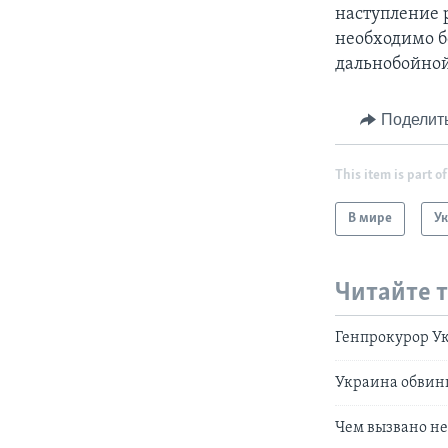
наступление 
необходимо б
дальнобойной
Поделит
This item is part of
В мире
У
Читайте 
Генпрокурор Ук
Украина обвини
Чем вызвано не