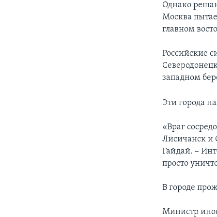
Однако решаю
Москва пытае
главном вост
Российские с
Северодонецк
западном бер
Эти города н
«Враг сосред
Лисичанск и 
Гайдай. – Инт
просто уничт
В городе прож
Министр инос