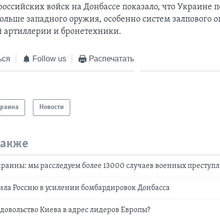
российских войск на Донбассе показало, что Украине
ольше западного оружия, особенно систем залпового о
 артиллерии и бронетехники.
ься
Follow us
Распечатать
краина
Новости
также
раины: мы расследуем более 13000 случаев военных преступ
ла Россию в усилении бомбардировок Донбасса
довольство Киева в адрес лидеров Европы?