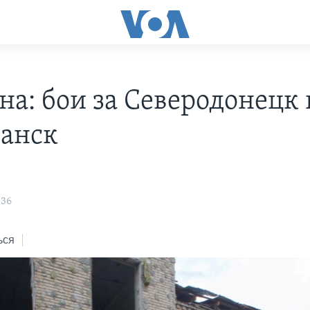
на: бои за Северодонецк 
анск
:36
ься