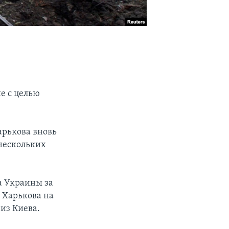
е с целью
арькова вновь
нескольких
а Украины за
 Харькова на
 из Киева.