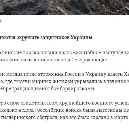
ти
ытаются окружить защитников Украины
оссийские войска начали полномасштабное наступлени
аинские силы в Лисичанске и Северодонецке.
три месяца после вторжения России в Украину власти Х
о, где тысячи мирных жителей укрывались в течение 
 непрекращающимися бомбардировками.
ро стало свидетельством крупнейшего военного успех
сколько недель: российские войска были вытеснены из
тиллерийского обстрела, как это было сделано в марте