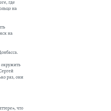
ге, где
ольцо на
ить
нск на
Донбасса.
ю окружить
 Сергей
ко раз, они
ттере», что