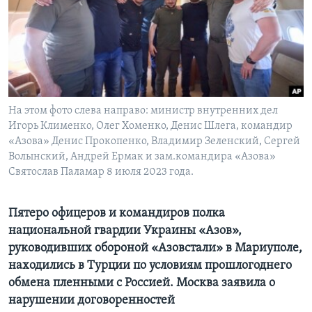
Learning English
СОЦИАЛЬНЫЕ СЕТИ
На этом фото слева направо: министр внутренних дел
Игорь Клименко, Олег Хоменко, Денис Шлега, командир
Языки
«Азова» Денис Прокопенко, Владимир Зеленский, Сергей
Волынский, Андрей Ермак и зам.командира «Азова»
Святослав Паламар 8 июля 2023 года.
Пятеро офицеров и командиров полка
национальной гвардии Украины «Азов»,
руководивших обороной «Азовстали» в Мариуполе,
находились в Турции по условиям прошлогоднего
обмена пленными с Россией. Москва заявила о
нарушении договоренностей