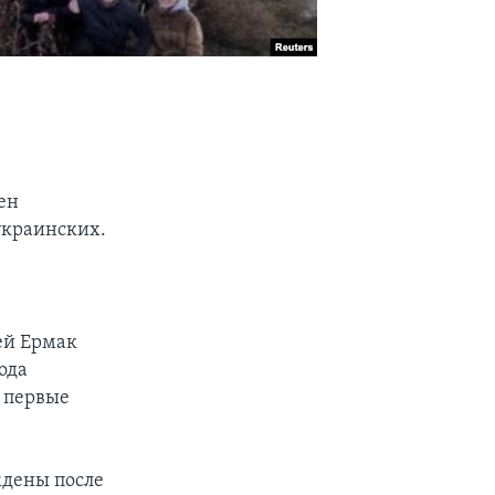
ен
украинских.
ей Ермак
ода
в первые
ждены после