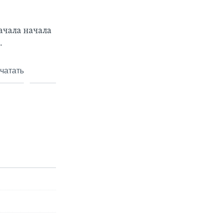
ачала начала
.
чатать