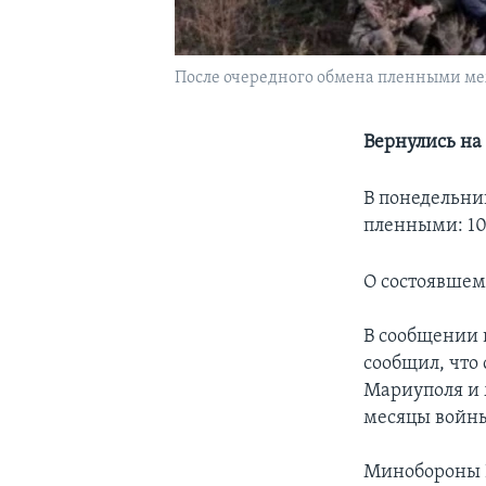
После очередного обмена пленными ме
Вернулись на
В понедельни
пленными: 10
О состоявшем
В сообщении 
сообщил, что
Мариуполя и 
месяцы войн
Минобороны Р