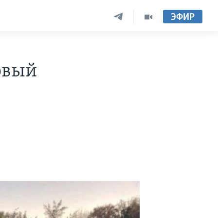
ЭФИР
овый