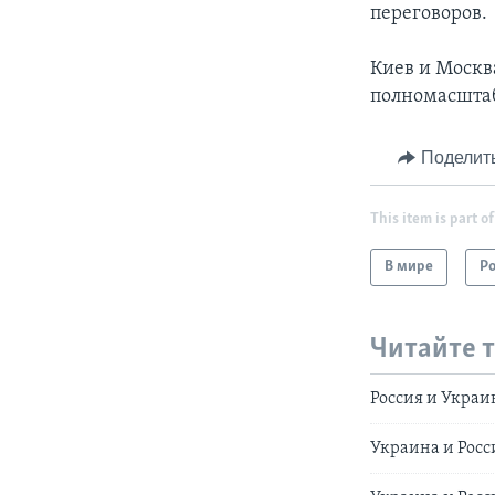
переговоров.
Киев и Москв
полномасштаб
Поделит
This item is part of
В мире
Р
Читайте 
Россия и Укра
Украина и Рос