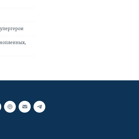
супергерои
ннопленных,