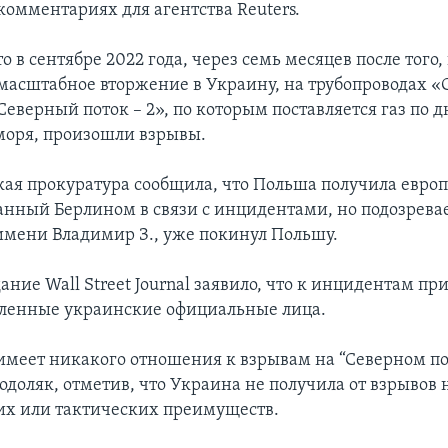
омментариях для агентства Reuters.
 в сентябре 2022 года, через семь месяцев после того,
масштабное вторжение в Украину, на трубопроводах 
«Северный поток – 2», по которым поставляется газ по д
моря, произошли взрывы.
ская прокуратура сообщила, что Польша получила евро
данный Берлином в связи с инцидентами, но подозрев
имени Владимир З., уже покинул Польшу.
ание Wall Street Journal заявило, что к инцидентам п
ленные украинские официальные лица.
имеет никакого отношения к взрывам на “Северном пот
одоляк, отметив, что Украина не получила от взрывов
их или тактических преимуществ.