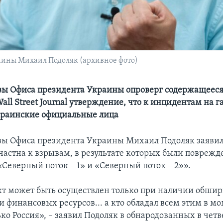
аины Михаил Подоляк (архивное фото)
вы Офиса президента Украины опроверг содержащееся
ll Street Journal утверждение, что к инцидентам на г
краинские официальные лица
вы Офиса президента Украины Михаил Подоляк заявил,
частна к взрывам, в результате которых были повреж
«Северный поток – 1» и «Северный поток – 2»».
т может быть осуществлен только при наличии обши
 финансовых ресурсов... а кто обладал всем этим в м
ко Россия», – заявил Подоляк в обнародованных в четв