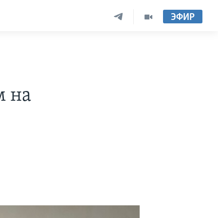
ЭФИР
м на