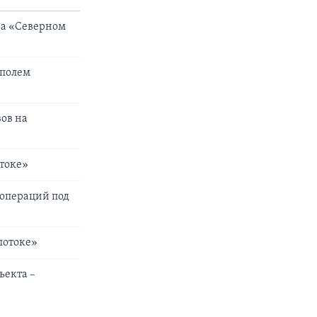
на «Северном
 полем
ов на
токе»
цопераций под
потоке»
ъекта –