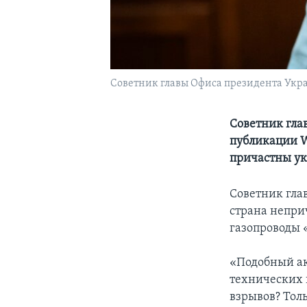
Советник главы Офиса президента Укр
Советник гла
публикации Wa
причастны у
Советник гла
страна непри
газопроводы 
«Подобный ак
технических и
взрывов? Толь