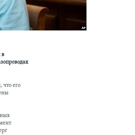
 в
азопроводах
 что его
дены
рных
омент
ерг