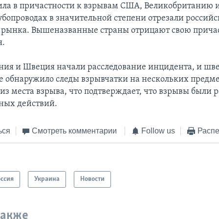
ила в причастности к взрывам США, Великобританию и
убопроводах в значительной степени отрезали российс
 рынка. Вышеназванные страны отрицают свою причас
я.
ния и Швеция начали расследование инцидента, и шв
е обнаружило следы взрывчатки на нескольких предме
из места взрыва, что подтверждает, что взрывы были 
ных действий.
ься
Смотреть комментарии
Follow us
Распе
оссия
Украина
Новости
также