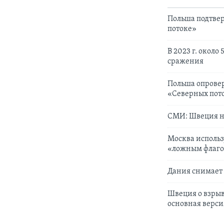
Польша подтвер
потоке»
В 2023 г. около
сражения
Польша опрове
«Северных пот
СМИ: Швеция н
Москва использ
«ложным флаг
Дания снимает 
Швеция о взрыв
основная верси