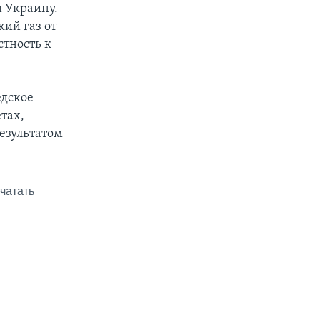
 Украину.
кий газ от
тность к
едское
тах,
результатом
чатать