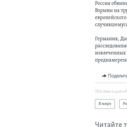
Россия обвин
Взрывы на тр
европейского
случившемус
Германия, Да
расследовани
извлеченных 
преднамерен
Поделит
This item is part of
В мире
Р
Читайте 