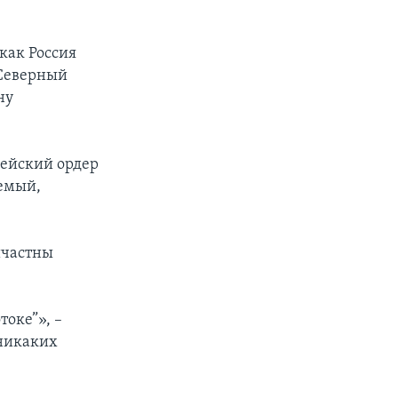
 как Россия
«Северный
ну
пейский ордер
аемый,
ричастны
оке”», –
 никаких