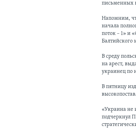
письменных к
Напомним, что
начала полно
поток – 1» и 
Балтийского 
В среду поль
на арест, вы
украинец по 
В пятницу изд
высокопостав
«Украина не 
подчеркнул П
стратегическ